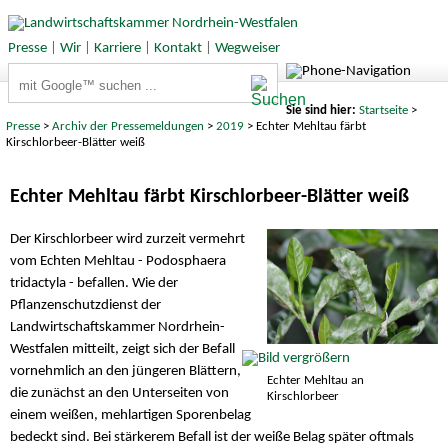
Presse
|
Wir
|
Karriere
|
Kontakt
|
Wegweiser
Suchbegriffe
Sie sind hier:
Startseite
>
Presse
>
Archiv der Pressemeldungen
>
2019
> Echter Mehltau färbt
Kirschlorbeer-Blätter weiß
Echter Mehltau färbt Kirschlorbeer-Blätter weiß
Der Kirschlorbeer wird zurzeit vermehrt
vom Echten Mehltau - Podosphaera
tridactyla - befallen. Wie der
Pflanzenschutzdienst der
Landwirtschaftskammer Nordrhein-
Westfalen mitteilt, zeigt sich der Befall
vornehmlich an den jüngeren Blättern,
Echter Mehltau an
die zunächst an den Unterseiten von
Kirschlorbeer
einem weißen, mehlartigen Sporenbelag
bedeckt sind. Bei stärkerem Befall ist der weiße Belag später oftmals