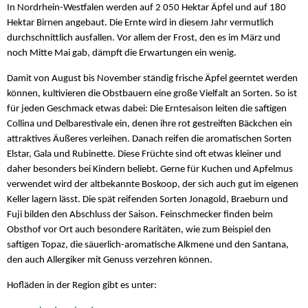
In Nordrhein-Westfalen werden auf 2 050 Hektar Äpfel und auf 180
Hektar Birnen angebaut. Die Ernte wird in diesem Jahr vermutlich
durchschnittlich ausfallen. Vor allem der Frost, den es im März und
noch Mitte Mai gab, dämpft die Erwartungen ein wenig.
Damit von August bis November ständig frische Äpfel geerntet werden
können, kultivieren die Obstbauern eine große Vielfalt an Sorten. So ist
für jeden Geschmack etwas dabei: Die Erntesaison leiten die saftigen
Collina und Delbarestivale ein, denen ihre rot gestreiften Bäckchen ein
attraktives Äußeres verleihen. Danach reifen die aromatischen Sorten
Elstar, Gala und Rubinette. Diese Früchte sind oft etwas kleiner und
daher besonders bei Kindern beliebt. Gerne für Kuchen und Apfelmus
verwendet wird der altbekannte Boskoop, der sich auch gut im eigenen
Keller lagern lässt. Die spät reifenden Sorten Jonagold, Braeburn und
Fuji bilden den Abschluss der Saison. Feinschmecker finden beim
Obsthof vor Ort auch besondere Raritäten, wie zum Beispiel den
saftigen Topaz, die säuerlich-aromatische Alkmene und den Santana,
den auch Allergiker mit Genuss verzehren können.
Hofläden in der Region gibt es unter: