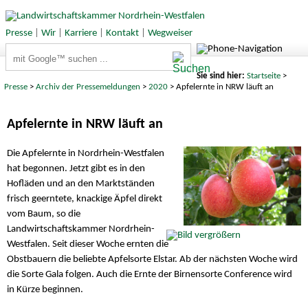
Presse
|
Wir
|
Karriere
|
Kontakt
|
Wegweiser
Suchbegriffe
Sie sind hier:
Startseite
>
Presse
>
Archiv der Pressemeldungen
>
2020
> Apfelernte in NRW läuft an
Apfelernte in NRW läuft an
Die Apfelernte in Nordrhein-Westfalen
hat begonnen. Jetzt gibt es in den
Hofläden und an den Marktständen
frisch geerntete, knackige Äpfel direkt
vom Baum, so die
Landwirtschaftskammer Nordrhein-
Westfalen. Seit dieser Woche ernten die
Obstbauern die beliebte Apfelsorte Elstar. Ab der nächsten Woche wird
die Sorte Gala folgen. Auch die Ernte der Birnensorte Conference wird
in Kürze beginnen.