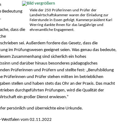
n
Viele der 250 Prüferinnen und Prüfer der
ße Bedeutung
Landwirtschaftskammer waren der Einladung zur
.
Feierstunde in Essen gefolgt. Kammerpräsident Karl
Werring dankte Ihnen für das langjährige und
ache, dass die
ehrenamtliche Engagement.
che
schrieben sei. Außerdem fordere das Gesetz, dass die
rkung im Prüfungswesen geeignet seien. Was genau das bedeute,
iesem Zusammenhang sind sicherlich ein hohes
tssinn und darüber hinaus besonderes pädagogisches
enden Prüferinnen und Prüfern und stellte fest: „Berufsbildung
e Prüferinnen und Prüfer stehen mitten im betrieblichen
ben stellen und haben stets das Ohr an der Praxis. Das macht
Betrieben durchgeführten Prüfungen, wird die Qualität der
rtschaft ein großer Dienst erwiesen.“
fer persönlich und überreichte eine Urkunde.
n-Westfalen vom 02.11.2022