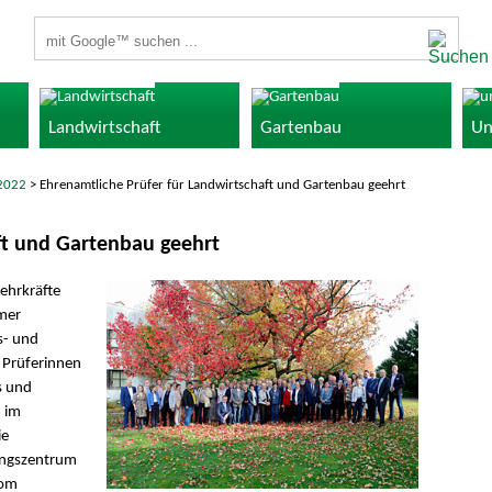
Suchbegriffe
Landwirtschaft
Gartenbau
Un
2022
> Ehrenamtliche Prüfer für Landwirtschaft und Gartenbau geehrt
ft und Gartenbau geehrt
ehrkräfte
mer
s- und
 Prüferinnen
s und
 im
ie
ungszentrum
vom