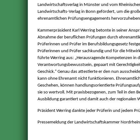
Landwirtschaftsverlag in Münster und vom Rheinische
Landwirtschafts-Verlag in Bonn gefördert, um die gro
ehrenamtlichen Prüfungsengagements hervorzuheben
Kammerpräsident Karl Werring betonte in seiner Anspr
Abnahme der beruflichen Prüfungen durch ehrenamtli
Prüferinnen und Prüfer im Berufsbildungsgesetz festge
Prüferinnen und Prüfer sachkundig und für die Mitwi
führte Werring aus: „Herausragende Kompetenzen in d
Verantwortungsbewusstsein, gepaart mit Gerechtigkei
Geschick.“ Genau das attestierte er den nun ausscheid
kann ohne Ehrenamt nicht funktionieren. Ehrenamtlich
Geschehen, können handlungsorientierte Prüfungsaufga
sie so wertvoll. Mit praxisbezogenen, zum Teil in den 
Ausbildung garantiert und damit auch der regionalen Wi
Präsident Werring dankte jeder Prüferin und jedem Prü
Pressemeldung der Landwirtschaftskammer Nordrhei