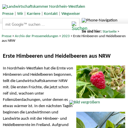
Presse
|
Wir
|
Karriere
|
Kontakt
|
Wegweiser
Suchbegriffe
Sie sind hier:
Startseite
>
Presse
>
Archiv der Pressemeldungen
>
2023
> Erste Himbeeren und Heidelbeeren
aus NRW
Erste Himbeeren und Heidelbeeren aus NRW
In Nordrhein-Westfalen hat die Ernte von
Himbeeren und Heidelbeeren begonnen,
teilt die Landwirtschaftskammer NRW
mit. Die ersten Früchte, die jetzt schon
reif sind, wachsen unter
Folienüberdachungen, unter denen es
etwas wärmer ist. In den nächsten Tagen
beginnen die Landwirtinnen und
Landwirte auch mit der Himbeer- und
Heidelbeerernte im Freiland. Aufgrund