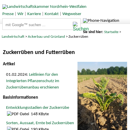
Presse
|
Wir
|
Karriere
|
Kontakt
|
Wegweiser
Suchbegriffe
Sie sind hier:
Startseite
>
Landwirtschaft
>
Ackerbau und Grünland
> Zuckerrüben
Zuckerrüben und Futterrüben
Artikel
01.02.2024:
Leitlinien für den
Integrierten Pflanzenschutz im
Zuckerrübenanbau erschienen
Basisinformationen
Entwicklungsstadien der Zuckerrübe
148 KByte
Sorten, Aussaat, Ernte bei Zuckerrüben
190 KByte