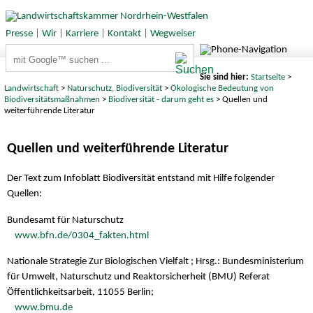
Presse
|
Wir
|
Karriere
|
Kontakt
|
Wegweiser
Suchbegriffe
Sie sind hier:
Startseite
>
Landwirtschaft
>
Naturschutz, Biodiversität
>
Ökologische Bedeutung von
Biodiversitätsmaßnahmen
>
Biodiversität - darum geht es
> Quellen und
weiterführende Literatur
Quellen und weiterführende Literatur
Der Text zum Infoblatt Biodiversität entstand mit Hilfe folgender
Quellen:
Bundesamt für Naturschutz
www.bfn.de/0304_fakten.html
Nationale Strategie Zur Biologischen Vielfalt ; Hrsg.: Bundesministerium
für Umwelt, Naturschutz und Reaktorsicherheit (BMU) Referat
Öffentlichkeitsarbeit, 11055 Berlin;
www.bmu.de