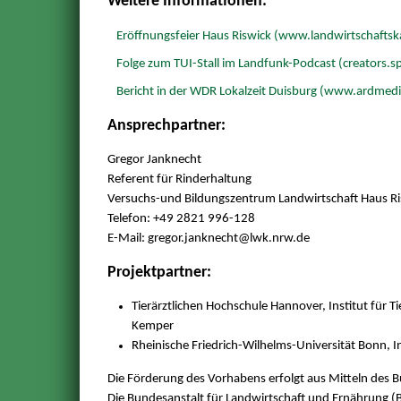
Weitere Informationen:
Eröffnungsfeier Haus Riswick (www.landwirtschafts
Folge zum TUI-Stall im Landfunk-Podcast (creators.s
Bericht in der WDR Lokalzeit Duisburg (www.ardmed
Ansprechpartner:
Gregor Janknecht
Referent für Rinderhaltung
Versuchs-und Bildungszentrum Landwirtschaft Haus Ri
Telefon: +49 2821 996-128
E-Mail: gregor.janknecht@
lwk.nrw.de
Projektpartner:
Tierärztlichen Hochschule Hannover, Institut für Ti
Kemper
Rheinische Friedrich-Wilhelms-Universität Bonn, In
Die Förderung des Vorhabens erfolgt aus Mitteln des 
Die Bundesanstalt für Landwirtschaft und Ernährung (B