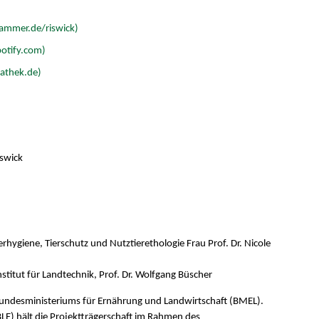
kammer.de/riswick)
potify.com)
iathek.de)
swick
erhygiene, Tierschutz und Nutztierethologie Frau Prof. Dr. Nicole
stitut für Landtechnik, Prof. Dr. Wolfgang Büscher
Bundesministeriums für Ernährung und Landwirtschaft (BMEL).
LE) hält die Projektträgerschaft im Rahmen des