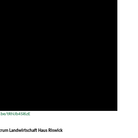
.be/tRNJb4Sl6zE
ntrum Landwirtschaft Haus Riswick