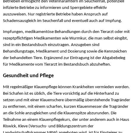
Betrieben ermöglicht den Veterinärämtern im Seuchenfall, potenziell
infizierte Betriebe zu informieren und Sperrgebiete effektiv
auszuweisen. Nur registrierte Betriebe haben Anspruch auf
Schadensausgleich im Seuchenfall und eventuell auch auf Impfung.
Impfungen, medikamentöse Behandlungen durch den Tierarzt oder mit
rezeptpflichtigen Medikamenten wie Wurmkur, die man selbst eingibt,
sind in ein Bestandsbuch einzutragen. Anzugeben sind
Behandlungstage, Medikament und Dosierung sowie die Kennzeichen
der behandelten Tiere. Ergänzend zur Eintragung ist der Abgabebeleg
für Medikamente vom Tierarzt im Bestandsbuch abzuheften.
Gesundheit und Pflege
Mit regelmäßiger Klauenpflege können Krankheiten vermieden werden.
Bei Schafen ist es üblich, die Tiere vorsichtig auf die Hinterhand zu
setzen und mit einer Klauenschere übermäßig überstehende Tragränder
zu entfernen, mit einem scharfen, kurzen Klauenmesser die Tragränder
an die Sohle anzugleichen und die Klauenspitze abzurunden. Die
Teilnahme an einem Klauenpflegekurs, der unter anderem auch in Haus
Riswick, Kleve (Versuchs- und Bildungszentrum der
Landwirtschaftskammer NRW) angeboten wird, ist für Einsteiger zu