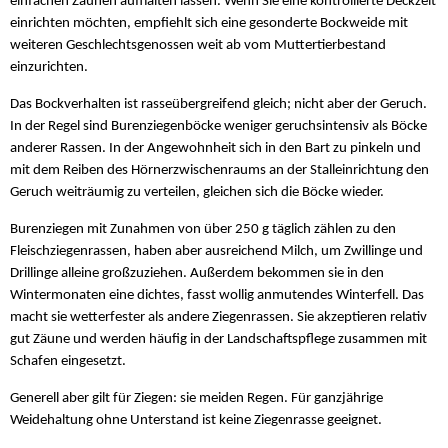
einfachen Zäunen aufhalten lassen. Wenn Sie eine kontrollierte Deckzeit
einrichten möchten, empfiehlt sich eine gesonderte Bockweide mit
weiteren Geschlechtsgenossen weit ab vom Muttertierbestand
einzurichten.
Das Bockverhalten ist rasseübergreifend gleich; nicht aber der Geruch.
In der Regel sind Burenziegenböcke weniger geruchsintensiv als Böcke
anderer Rassen. In der Angewohnheit sich in den Bart zu pinkeln und
mit dem Reiben des Hörnerzwischenraums an der Stalleinrichtung den
Geruch weiträumig zu verteilen, gleichen sich die Böcke wieder.
Burenziegen mit Zunahmen von über 250 g täglich zählen zu den
Fleischziegenrassen, haben aber ausreichend Milch, um Zwillinge und
Drillinge alleine großzuziehen. Außerdem bekommen sie in den
Wintermonaten eine dichtes, fasst wollig anmutendes Winterfell. Das
macht sie wetterfester als andere Ziegenrassen. Sie akzeptieren relativ
gut Zäune und werden häufig in der Landschaftspflege zusammen mit
Schafen eingesetzt.
Generell aber gilt für Ziegen: sie meiden Regen. Für ganzjährige
Weidehaltung ohne Unterstand ist keine Ziegenrasse geeignet.