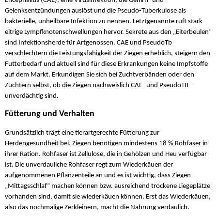
Encephalitis (CAE), eine Virusinfektion, die Gehirn- und
Gelenksentzündungen auslöst und die Pseudo-Tuberkulose als
bakterielle, unheilbare Infektion zu nennen. Letztgenannte ruft stark
eitrige Lympfknotenschwellungen hervor. Sekrete aus den „Eiterbeulen“
sind Infektionsherde für Artgenossen. CAE und PseudoTb
verschlechtern die Leistungsfähigkeit der Ziegen erheblich, steigern den
Futterbedarf und aktuell sind für diese Erkrankungen keine Impfstoffe
auf dem Markt. Erkundigen Sie sich bei Zuchtverbänden oder den
Züchtern selbst, ob die Ziegen nachweislich CAE- und PseudoTB-
unverdächtig sind.
Fütterung und Verhalten
Grundsätzlich trägt eine tierartgerechte Fütterung zur
Herdengesundheit bei. Ziegen benötigen mindestens 18 % Rohfaser in
ihrer Ration. Rohfaser ist Zellulose, die in Gehölzen und Heu verfügbar
ist. Die unverdauliche Rohfaser regt zum Wiederkäuen der
aufgenommenen Pflanzenteile an und es ist wichtig, dass Ziegen
„Mittagsschlaf“ machen können bzw. ausreichend trockene Liegeplätze
vorhanden sind, damit sie wiederkäuen können. Erst das Wiederkäuen,
also das nochmalige Zerkleinern, macht die Nahrung verdaulich.