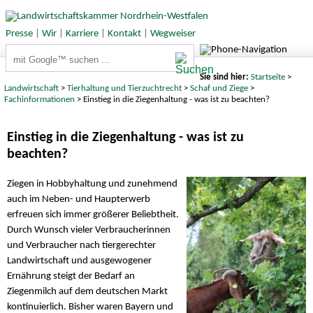
Presse
|
Wir
|
Karriere
|
Kontakt
|
Wegweiser
Suchbegriffe
Sie sind hier:
Startseite
>
Landwirtschaft
>
Tierhaltung und Tierzuchtrecht
>
Schaf und Ziege
>
Fachinformationen
> Einstieg in die Ziegenhaltung - was ist zu beachten?
Einstieg in die Ziegenhaltung - was ist zu
beachten?
Ziegen in Hobbyhaltung und zunehmend
auch im Neben- und Haupterwerb
erfreuen sich immer größerer Beliebtheit.
Durch Wunsch vieler Verbraucherinnen
und Verbraucher nach tiergerechter
Landwirtschaft und ausgewogener
Ernährung steigt der Bedarf an
Ziegenmilch auf dem deutschen Markt
kontinuierlich. Bisher waren Bayern und