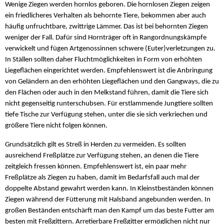
Wenige Ziegen werden hornlos geboren. Die hornlosen Ziegen zeigen
ein friedlicheres Verhalten als behornte Tiere, bekommen aber auch
häufig unfruchtbare, zwittrige Lämmer. Das ist bei behornten Ziegen
weniger der Fall. Dafür sind Hornträger oft in Rangordnungskämpfe
verwickelt und fügen Artgenossinnen schwere (Euter)verletzungen zu.
In Ställen sollten daher Fluchtmöglichkeiten in Form von erhöhten
Liegeflächen eingerichtet werden. Empfehlenswert ist die Anbringung
von Geländern an den erhöhten Liegeflächen und den Gangways, die zu
den Flächen oder auch in den Melkstand führen, damit die Tiere sich
nicht gegenseitig runterschubsen. Für erstlammende Jungtiere sollten
tiefe Tische zur Verfügung stehen, unter die sie sich verkriechen und
größere Tiere nicht folgen können.
Grundsätzlich gilt es Streß in Herden zu vermeiden. Es sollten
ausreichend Freßplätze zur Verfügung stehen, an denen die Tiere
zeitgleich fressen können. Empfehlenswert ist, ein paar mehr
Freßplätze als Ziegen zu haben, damit im Bedarfsfall auch mal der
doppelte Abstand gewahrt werden kann. In Kleinstbeständen können
Ziegen während der Fütterung mit Halsband angebunden werden. In
großen Beständen entschärft man den Kampf um das beste Futter am
besten mit Freßgittern. Arretierbare Freßgitter ermöglichen nicht nur