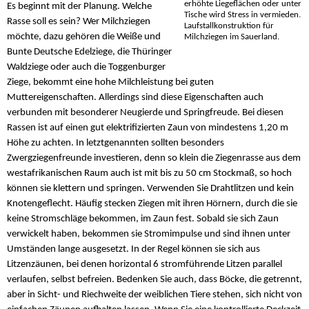
erhöhte Liegeflächen oder unter
Es beginnt mit der Planung. Welche
Tische wird Stress in vermieden.
Rasse soll es sein? Wer Milchziegen
Laufstallkonstruktion für
möchte, dazu gehören die Weiße und
Milchziegen im Sauerland.
Bunte Deutsche Edelziege, die Thüringer
Waldziege oder auch die Toggenburger
Ziege, bekommt eine hohe Milchleistung bei guten
Muttereigenschaften. Allerdings sind diese Eigenschaften auch
verbunden mit besonderer Neugierde und Springfreude. Bei diesen
Rassen ist auf einen gut elektrifizierten Zaun von mindestens 1,20 m
Höhe zu achten. In letztgenannten sollten besonders
Zwergziegenfreunde investieren, denn so klein die Ziegenrasse aus dem
westafrikanischen Raum auch ist mit bis zu 50 cm Stockmaß, so hoch
können sie klettern und springen. Verwenden Sie Drahtlitzen und kein
Knotengeflecht. Häufig stecken Ziegen mit ihren Hörnern, durch die sie
keine Stromschläge bekommen, im Zaun fest. Sobald sie sich Zaun
verwickelt haben, bekommen sie Stromimpulse und sind ihnen unter
Umständen lange ausgesetzt. In der Regel können sie sich aus
Litzenzäunen, bei denen horizontal 6 stromführende Litzen parallel
verlaufen, selbst befreien. Bedenken Sie auch, dass Böcke, die getrennt,
aber in Sicht- und Riechweite der weiblichen Tiere stehen, sich nicht von