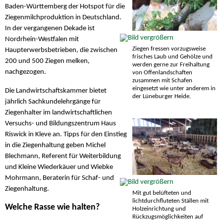
Baden-Württemberg der Hotspot für die
Ziegenmilchproduktion in Deutschland.
In der vergangenen Dekade ist
Nordrhein-Westfalen mit
Ziegen fressen vorzugsweise
Haupterwerbsbetrieben, die zwischen
frisches Laub und Gehölze und
200 und 500 Ziegen melken,
werden gerne zur Freihaltung
nachgezogen.
von Offenlandschaften
zusammen mit Schafen
eingesetzt wie unter anderem in
Die Landwirtschaftskammer bietet
der Lüneburger Heide.
jährlich Sachkundelehrgänge für
Ziegenhalter im landwirtschaftlichen
Versuchs- und Bildungszentrum Haus
Riswick in Kleve an. Tipps für den Einstieg
in die Ziegenhaltung geben Michel
Blechmann, Referent für Weiterbildung
und Kleine Wiederkäuer und Wiebke
Mohrmann, Beraterin für Schaf- und
Ziegenhaltung.
Mit gut belüfteten und
lichtdurchfluteten Ställen mit
Welche Rasse wie halten?
Holzeinrichtung und
Rückzugsmöglichkeiten auf