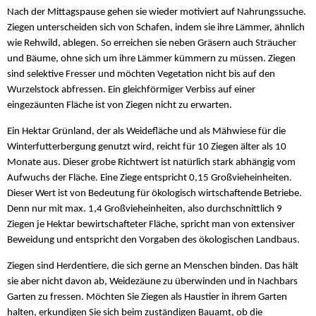
Nach der Mittagspause gehen sie wieder motiviert auf Nahrungssuche.
Ziegen unterscheiden sich von Schafen, indem sie ihre Lämmer, ähnlich
wie Rehwild, ablegen. So erreichen sie neben Gräsern auch Sträucher
und Bäume, ohne sich um ihre Lämmer kümmern zu müssen. Ziegen
sind selektive Fresser und möchten Vegetation nicht bis auf den
Wurzelstock abfressen. Ein gleichförmiger Verbiss auf einer
eingezäunten Fläche ist von Ziegen nicht zu erwarten.
Ein Hektar Grünland, der als Weidefläche und als Mähwiese für die
Winterfutterbergung genutzt wird, reicht für 10 Ziegen älter als 10
Monate aus. Dieser grobe Richtwert ist natürlich stark abhängig vom
Aufwuchs der Fläche. Eine Ziege entspricht 0,15 Großvieheinheiten.
Dieser Wert ist von Bedeutung für ökologisch wirtschaftende Betriebe.
Denn nur mit max. 1,4 Großvieheinheiten, also durchschnittlich 9
Ziegen je Hektar bewirtschafteter Fläche, spricht man von extensiver
Beweidung und entspricht den Vorgaben des ökologischen Landbaus.
Ziegen sind Herdentiere, die sich gerne an Menschen binden. Das hält
sie aber nicht davon ab, Weidezäune zu überwinden und in Nachbars
Garten zu fressen. Möchten Sie Ziegen als Haustier in ihrem Garten
halten, erkundigen Sie sich beim zuständigen Bauamt, ob die