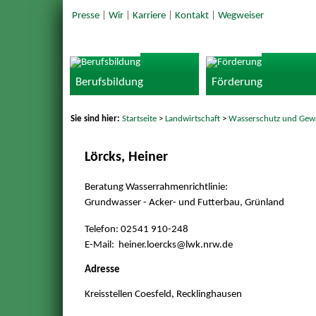
Presse
|
Wir
|
Karriere
|
Kontakt
|
Wegweiser
Berufsbildung
Förderung
Sie sind hier:
Startseite
>
Landwirtschaft
>
Wasserschutz und Gew
Lörcks, Heiner
Beratung Wasserrahmenrichtlinie:
Grundwasser - Acker- und Futterbau, Grünland
Telefon: 02541 910-248
E-Mail: heiner.loercks@
lwk.nrw.de
Adresse
Kreisstellen Coesfeld, Recklinghausen