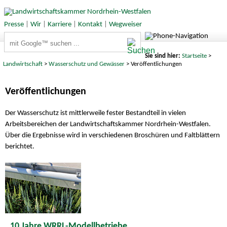
Presse
|
Wir
|
Karriere
|
Kontakt
|
Wegweiser
Suchbegriffe
Sie sind hier:
Startseite
>
Landwirtschaft
>
Wasserschutz und Gewässer
> Veröffentlichungen
Veröffentlichungen
Der Wasserschutz ist mittlerweile fester Bestandteil in vielen
Arbeitsbereichen der Landwirtschaftskammer Nordrhein-Westfalen.
Über die Ergebnisse wird in verschiedenen Broschüren und Faltblättern
berichtet.
10 Jahre WRRL-Modellbetriebe