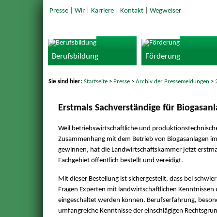
Presse
|
Wir
|
Karriere
|
Kontakt
|
Wegweiser
Berufsbildung
Förderung
Sie sind hier:
Startseite
>
Presse
>
Archiv der Pressemeldungen
>
Erstmals Sachverständige für Biogasan
Weil betriebswirtschaftliche und produktionstechnisch
Zusammenhang mit dem Betrieb von Biogasanlagen i
gewinnen, hat die Landwirtschaftskammer jetzt erstmal
Fachgebiet öffentlich bestellt und vereidigt.
Mit dieser Bestellung ist sichergestellt, dass bei schwi
Fragen Experten mit landwirtschaftlichen Kenntnissen
eingeschaltet werden können. Berufserfahrung, beso
umfangreiche Kenntnisse der einschlägigen Rechtsgrund