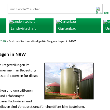
Suchbegriffe
Landwirtschaft
Gartenbau
Un
2010
> Erstmals Sachverständige für Biogasanlagen in NRW
lagen in NRW
e Fragestellungen im
mmer mehr an Bedeutung
s drei Experten für dieses
erigen und umstrittenen
 und Erfahrungen
nderes Fachwissen und
lagen sind Voraussetzung für eine öffentliche Bestellung.