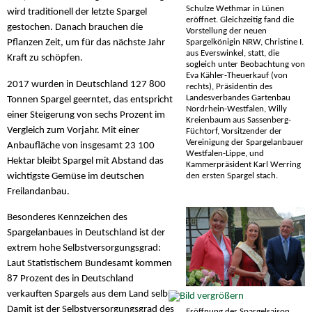
Schulze Wethmar in Lünen
wird traditionell der letzte Spargel
eröffnet. Gleichzeitig fand die
gestochen. Danach brauchen die
Vorstellung der neuen
Spargelkönigin NRW, Christine I.
Pflanzen Zeit, um für das nächste Jahr
aus Everswinkel, statt, die
Kraft zu schöpfen.
sogleich unter Beobachtung von
Eva Kähler-Theuerkauf (von
2017 wurden in Deutschland 127 800
rechts), Präsidentin des
Landesverbandes Gartenbau
Tonnen Spargel geerntet, das entspricht
Nordrhein-Westfalen, Willy
einer Steigerung von sechs Prozent im
Kreienbaum aus Sassenberg-
Vergleich zum Vorjahr. Mit einer
Füchtorf, Vorsitzender der
Vereinigung der Spargelanbauer
Anbaufläche von insgesamt 23 100
Westfalen-Lippe, und
Hektar bleibt Spargel mit Abstand das
Kammerpräsident Karl Werring
den ersten Spargel stach.
wichtigste Gemüse im deutschen
Freilandanbau.
Besonderes Kennzeichen des
Spargelanbaues in Deutschland ist der
extrem hohe Selbstversorgungsgrad:
Laut Statistischem Bundesamt kommen
87 Prozent des in Deutschland
verkauften Spargels aus dem Land selbst.
Damit ist der Selbstversorgungsgrad des
Eröffnung der Spargelsaison