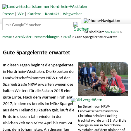
Presse
|
Wir
|
Karriere
|
Kontakt
|
Wegweiser
Suchbegriffe
Sie sind hier:
Startseite
>
Presse
>
Archiv der Pressemeldungen
>
2018
> Gute Spargelernte erwartet
Gute Spargelernte erwartet
In diesen Tagen beginnt die Spargelernte
in Nordrhein-Westfalen. Die Experten der
Landwirtschaftskammer NRW und der
Spargelstraße NRW erwarten wegen des
kalten Winters für die Saison 2018 eine
gute Ernte. Nach dem warmen Frühjahr
2017, in dem es bereits im März Spargel
Im Beisein von NRW-
aus dem Freiland zu kaufen gab, läuft die
Landwirtschaftsministerin
Christina Schulze Föcking
Ernte in diesem Jahr wieder in der
(rechts) wurde am 11. April die
üblichen Zeit von Mitte April bis zum 24.
Spargelsaison in Nordrhein-
Juni, dem Johannistag. An diesem Tag
Westfalen auf dem Biolandhof