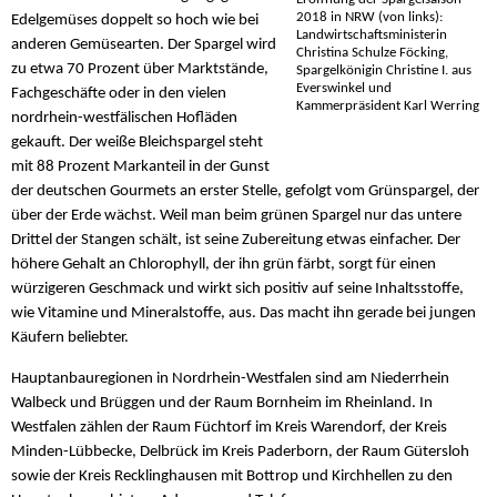
2018 in NRW (von links):
Edelgemüses doppelt so hoch wie bei
Landwirtschaftsministerin
anderen Gemüsearten. Der Spargel wird
Christina Schulze Föcking,
zu etwa 70 Prozent über Marktstände,
Spargelkönigin Christine I. aus
Everswinkel und
Fachgeschäfte oder in den vielen
Kammerpräsident Karl Werring
nordrhein-westfälischen Hofläden
gekauft. Der weiße Bleichspargel steht
mit 88 Prozent Markanteil in der Gunst
der deutschen Gourmets an erster Stelle, gefolgt vom Grünspargel, der
über der Erde wächst. Weil man beim grünen Spargel nur das untere
Drittel der Stangen schält, ist seine Zubereitung etwas einfacher. Der
höhere Gehalt an Chlorophyll, der ihn grün färbt, sorgt für einen
würzigeren Geschmack und wirkt sich positiv auf seine Inhaltsstoffe,
wie Vitamine und Mineralstoffe, aus. Das macht ihn gerade bei jungen
Käufern beliebter.
Hauptanbauregionen in Nordrhein-Westfalen sind am Niederrhein
Walbeck und Brüggen und der Raum Bornheim im Rheinland. In
Westfalen zählen der Raum Füchtorf im Kreis Warendorf, der Kreis
Minden-Lübbecke, Delbrück im Kreis Paderborn, der Raum Gütersloh
sowie der Kreis Recklinghausen mit Bottrop und Kirchhellen zu den