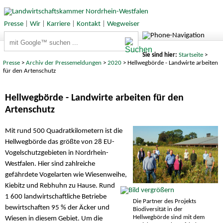
Presse
|
Wir
|
Karriere
|
Kontakt
|
Wegweiser
Suchbegriffe
Sie sind hier:
Startseite
>
Presse
>
Archiv der Pressemeldungen
>
2020
> Hellwegbörde - Landwirte arbeiten
für den Artenschutz
Hellwegbörde - Landwirte arbeiten für den
Artenschutz
Mit rund 500 Quadratkilometern ist die
Hellwegbörde das größte von 28 EU-
Vogelschutzgebieten in Nordrhein-
Westfalen. Hier sind zahlreiche
gefährdete Vogelarten wie Wiesenweihe,
Kiebitz und Rebhuhn zu Hause. Rund
1 600 landwirtschaftliche Betriebe
Die Partner des Projekts
bewirtschaften 95 % der Äcker und
Biodiversität in der
Hellwegbörde sind mit dem
Wiesen in diesem Gebiet. Um die