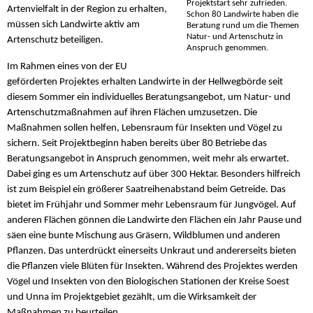
Projektstart sehr zufrieden.
Artenvielfalt in der Region zu erhalten,
Schon 80 Landwirte haben die
müssen sich Landwirte aktiv am
Beratung rund um die Themen
Natur- und Artenschutz in
Artenschutz beteiligen.
Anspruch genommen.
Im Rahmen eines von der EU
geförderten Projektes erhalten Landwirte in der Hellwegbörde seit
diesem Sommer ein individuelles Beratungsangebot, um Natur- und
Artenschutzmaßnahmen auf ihren Flächen umzusetzen. Die
Maßnahmen sollen helfen, Lebensraum für Insekten und Vögel zu
sichern. Seit Projektbeginn haben bereits über 80 Betriebe das
Beratungsangebot in Anspruch genommen, weit mehr als erwartet.
Dabei ging es um Artenschutz auf über 300 Hektar. Besonders hilfreich
ist zum Beispiel ein größerer Saatreihenabstand beim Getreide. Das
bietet im Frühjahr und Sommer mehr Lebensraum für Jungvögel. Auf
anderen Flächen gönnen die Landwirte den Flächen ein Jahr Pause und
säen eine bunte Mischung aus Gräsern, Wildblumen und anderen
Pflanzen. Das unterdrückt einerseits Unkraut und andererseits bieten
die Pflanzen viele Blüten für Insekten. Während des Projektes werden
Vögel und Insekten von den Biologischen Stationen der Kreise Soest
und Unna im Projektgebiet gezählt, um die Wirksamkeit der
Maßnahmen zu beurteilen.