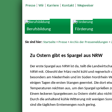
Presse
|
Wir
|
Karriere
|
Kontakt
|
Wegweiser
Berufsbildung
Förderung
Sie sind hier:
Startseite
>
Presse
>
Archiv der Pressemeldungen
>
Zu Ostern gibt es Spargel aus NRW
Der erste Spargel aus NRW ist da, teilt die Landwirtsc
NRW mit. Obwohl der März recht kühl und regnerisch 
besonders am Niederrhein und im Süden Nordrhein-Wes
einigen Tagen die ersten Stangen geerntet. Die dort e
Temperaturen reichten aus, um den Spargel sprießen zu
Einem leckeren Spargelessen zu Ostern steht also nicht
Durch die anhaltend kühle Witterung mit wenigen So
sind die täglichen Erntemengen noch gering.