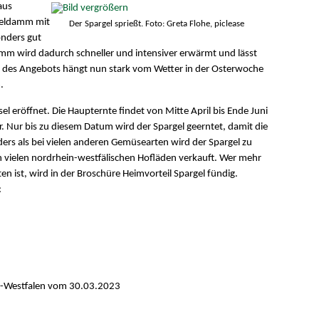
aus
geldamm mit
Der Spargel sprießt. Foto: Greta Flohe, piclease
onders gut
mm wird dadurch schneller und intensiver erwärmt und lässt
ng des Angebots hängt nun stark vom Wetter in der Osterwoche
.
sel eröffnet. Die Haupternte findet von Mitte April bis Ende Juni
er. Nur bis zu diesem Datum wird der Spargel geerntet, damit die
ders als bei vielen anderen Gemüsearten wird der Spargel zu
 vielen nordrhein-westfälischen Hofläden verkauft. Wer mehr
n ist, wird in der Broschüre Heimvorteil Spargel fündig.
:
n-Westfalen vom 30.03.2023