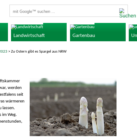
Suchbegriffe
Landwirtschaft
Gartenbau
Un
2023
> Zu Ostern gibt es Spargel aus NRW
haftskammer
war, werden
tfalens seit
twas wärmeren
 lassen.
s im Weg.
nnenstunden,