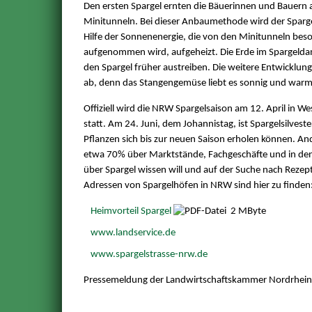
Den ersten Spargel ernten die Bäuerinnen und Bauern 
Minitunneln. Bei dieser Anbaumethode wird der Spar
Hilfe der Sonnenenergie, die von den Minitunneln bes
aufgenommen wird, aufgeheizt. Die Erde im Spargelda
den Spargel früher austreiben. Die weitere Entwicklu
ab, denn das Stangengemüse liebt es sonnig und warm
Offiziell wird die NRW Spargelsaison am 12. April in We
statt. Am 24. Juni, dem Johannistag, ist Spargelsilvest
Pflanzen sich bis zur neuen Saison erholen können. An
etwa 70% über Marktstände, Fachgeschäfte und in den
über Spargel wissen will und auf der Suche nach Rezepte
Adressen von Spargelhöfen in NRW sind hier zu finden
Heimvorteil Spargel
2 MByte
www.landservice.de
www.spargelstrasse-nrw.de
Pressemeldung der Landwirtschaftskammer Nordrhei