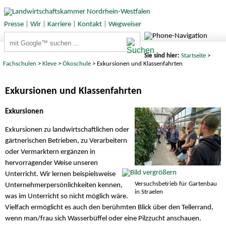
Presse
|
Wir
|
Karriere
|
Kontakt
|
Wegweiser
Suchbegriffe
Sie sind hier:
Startseite
>
Fachschulen
>
Kleve
>
Ökoschule
> Exkursionen und Klassenfahrten
Exkursionen und Klassenfahrten
Exkursionen
Exkursionen zu landwirtschaftlichen oder
gärtnerischen Betrieben, zu Verarbeitern
oder Vermarktern ergänzen in
hervorragender Weise unseren
Unterricht. Wir lernen beispielsweise
Versuchsbetrieb für Gartenbau
Unternehmerpersönlichkeiten kennen,
in Straelen
was im Unterricht so nicht möglich wäre.
Vielfach ermöglicht es auch den berühmten Blick über den Tellerrand,
wenn man/frau sich Wasserbüffel oder eine Pilzzucht anschauen.