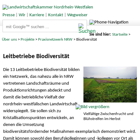
Presse
|
Wir
|
Karriere
|
Kontakt
|
Wegweiser
Suchbegriffe
Sie sind hier:
Startseite
>
Über uns
>
Projekte
>
Praxisnetzwerk NRW
> Biodiversität
Leitbetriebe Biodiversität
Die 13 Leitbebetriebe Biodiversität bilden
ein Netzwerk, das nahezu alle in NRW
vertretenen Landschaftsräume und
Produktionsrichtungen abdeckt und
damit die betriebliche Vielfalt der
nordrhein-westfälischen Landwirtschaft
widerspiegelt. Sie sollen sich zu
Vielfältige Zwischenfrucht und
Kristallisationspunkten entwickeln, an
Blühstreifen im Herbst
denen die Umsetzung
biodiversitätsfördernder Maßnahmen exemplarisch demonstriert wird.
Damit können sowohl den Berufskolleginnen und -kollegen vor Ort als