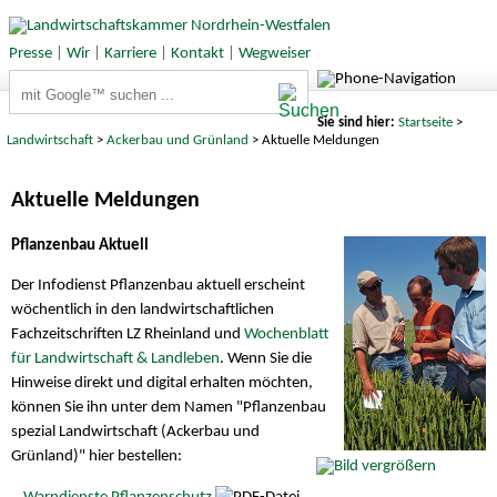
Presse
|
Wir
|
Karriere
|
Kontakt
|
Wegweiser
Suchbegriffe
Sie sind hier:
Startseite
>
Landwirtschaft
>
Ackerbau und Grünland
> Aktuelle Meldungen
Aktuelle Meldungen
Pflanzenbau Aktuell
Der Infodienst Pflanzenbau aktuell erscheint
wöchentlich in den landwirtschaftlichen
Fachzeitschriften LZ Rheinland und
Wochenblatt
für Landwirtschaft & Landleben
. Wenn Sie die
Hinweise direkt und digital erhalten möchten,
können Sie ihn unter dem Namen "Pflanzenbau
spezial Landwirtschaft (Ackerbau und
Grünland)" hier bestellen: