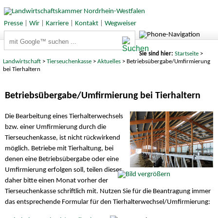
Presse
|
Wir
|
Karriere
|
Kontakt
|
Wegweiser
Suchbegriffe
Sie sind hier:
Startseite
>
Landwirtschaft
>
Tierseuchenkasse
>
Aktuelles
> Betriebsübergabe/Umfirmierung
bei Tierhaltern
Betriebsübergabe/Umfirmierung bei Tierhaltern
Die Bearbeitung eines Tierhalterwechsels
bzw. einer Umfirmierung durch die
Tierseuchenkasse, ist nicht rückwirkend
möglich. Betriebe mit Tierhaltung, bei
denen eine Betriebsübergabe oder eine
Umfirmierung erfolgen soll, teilen dieses
daher bitte einen Monat vorher der
Tierseuchenkasse schriftlich mit. Nutzen Sie für die Beantragung immer
das entsprechende Formular für den Tierhalterwechsel/Umfirmierung: