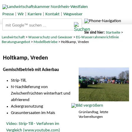
Presse
|
Wir
|
Karriere
|
Kontakt
|
Wegweiser
Suchbegriffe
Sie sind hier:
Startseite
>
Landwirtschaft
>
Wasserschutz und Gewässer
>
EG-Wasserrahmenrichtlinie
Beratungsangebot
>
Modellbetriebe
> Holtkamp, Vreden
Holtkamp, Vreden
Gemischtbetrieb mit Ackerbau
Strip-Till,
N-Nachlieferung von
Zwischenfrüchten winterhart und
abfrierend
Ackergrasnutzung
Grünlandtag, letzte
Grasuntersaaten im Mais
Vorbereitungen
Video: Strip-Till - Verfahren im
Vergleich (www.youtube.com)