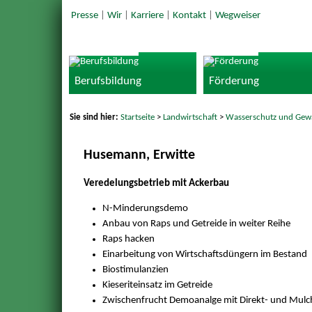
Presse
|
Wir
|
Karriere
|
Kontakt
|
Wegweiser
Berufsbildung
Förderung
Sie sind hier:
Startseite
>
Landwirtschaft
>
Wasserschutz und Gew
Husemann, Erwitte
Veredelungsbetrieb mit Ackerbau
N-Minderungsdemo
Anbau von Raps und Getreide in weiter Reihe
Raps hacken
Einarbeitung von Wirtschaftsdüngern im Bestand
Biostimulanzien
Kieseriteinsatz im Getreide
Zwischenfrucht Demoanalge mit Direkt- und Mulc