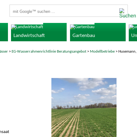
Suchbegriffe
Landwirtschaft
Gartenbau
Un
ässer
>
EG-Wasserrahmenrichtlinie Beratungsangebot
>
Modellbetriebe
> Husemann, 
hsaat