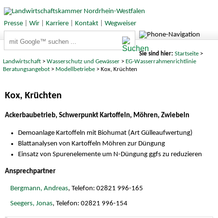
Presse
|
Wir
|
Karriere
|
Kontakt
|
Wegweiser
Suchbegriffe
Sie sind hier:
Startseite
>
Landwirtschaft
>
Wasserschutz und Gewässer
>
EG-Wasserrahmenrichtlinie
Beratungsangebot
>
Modellbetriebe
> Kox, Krüchten
Kox, Krüchten
Ackerbaubetrieb, Schwerpunkt Kartoffeln, Möhren, Zwiebeln
Demoanlage Kartoffeln mit Biohumat (Art Gülleaufwertung)
Blattanalysen von Kartoffeln Möhren zur Düngung
Einsatz von Spurenelemente um N-Düngung ggfs zu reduzieren
Ansprechpartner
Bergmann, Andreas
, Telefon: 02821 996-165
Seegers, Jonas
, Telefon: 02821 996-154