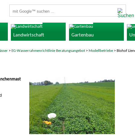
Suchbegriffe
Landwirtschaft
Gartenbau
Un
ässer
>
EG-Wasserrahmenrichtlinie Beratungsangebot
>
Modellbetriebe
> Biohof Lie
ähnchenmast
d