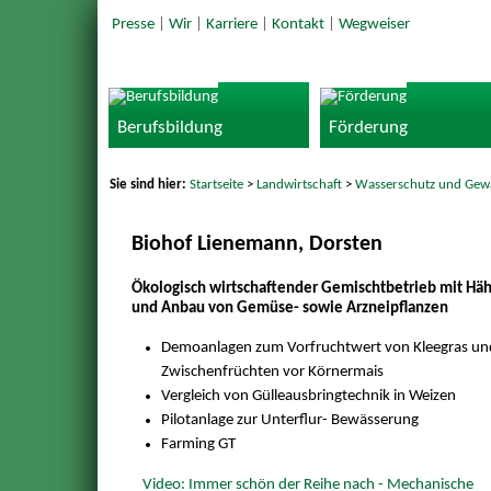
Presse
|
Wir
|
Karriere
|
Kontakt
|
Wegweiser
Berufsbildung
Förderung
Sie sind hier:
Startseite
>
Landwirtschaft
>
Wasserschutz und Gew
Biohof Lienemann, Dorsten
Ökologisch wirtschaftender Gemischtbetrieb mit H
und Anbau von Gemüse- sowie Arzneipflanzen
Demoanlagen zum Vorfruchtwert von Kleegras un
Zwischenfrüchten vor Körnermais
Vergleich von Gülleausbringtechnik in Weizen
Pilotanlage zur Unterflur- Bewässerung
Farming GT
Video: Immer schön der Reihe nach - Mechanische