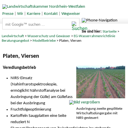
Presse
|
Wir
|
Karriere
|
Kontakt
|
Wegweiser
Suchbegriffe
Sie sind hier:
Startseite
>
Landwirtschaft
>
Wasserschutz und Gewässer
>
EG-Wasserrahmenrichtlinie
Beratungsangebot
>
Modellbetriebe
> Platen, Viersen
Platen, Viersen
Veredlungsbetrieb
NIRS-Einsatz
(Nahinfrarotspektroskopie,
ermöglicht Nährstoffanalyse bei
Ausbringung der Gülle) am Güllefass
bei der Ausbringung
Ausbringung zweite gesplittete
Fruchtfolgeoptimierung
Wirtschaftsdüngergabe mit
Kartoffeln Saugplatten eine Seite
NIRS-gesteuert
reduziert N