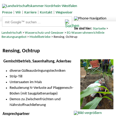
Presse
|
Wir
|
Karriere
|
Kontakt
|
Wegweiser
Suchbegriffe
Sie sind hier:
Startseite
>
Landwirtschaft
>
Wasserschutz und Gewässer
>
EG-Wasserrahmenrichtlinie
Beratungsangebot
>
Modellbetriebe
> Rensing, Ochtrup
Rensing, Ochtrup
Gemischtbetrieb, Sauenhaltung, Ackerbau
diverse Gülleausbringungstechniken
Strip-Till
Untersaaten im Mais
Reduzierung N-Verluste auf Plaggenesch-
Böden (mit Saugplattenanlage)
Demos zu Zwischenfrüchten und
Nährstoffnachlieferung
Ansprechpartner