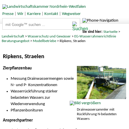
Presse
|
Wir
|
Karriere
|
Kontakt
|
Wegweiser
Suchbegriffe
Sie sind hier:
Startseite
>
Landwirtschaft
>
Wasserschutz und Gewässer
>
EG-Wasserrahmenrichtlinie
Beratungsangebot
>
Modellbetriebe
> Ripkens, Straelen
Ripkens, Straelen
Zierpflanzenbau
Messung Drainwassermengen sowie
N- und P- Konzentrationen
Wasserrückführung stärker
belasteten Wassers zur
Wiederverwendung
Drainwassersammler mit
Pflanzenbonituren
Rückführung N-belasteten
Wassers
Ansprechpartner