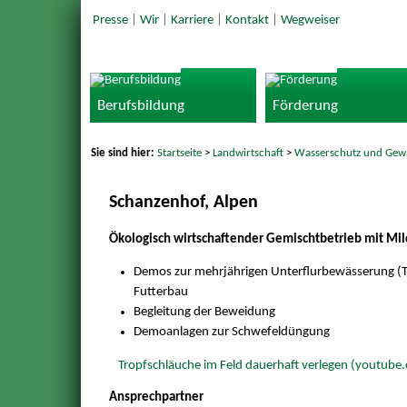
Presse
|
Wir
|
Karriere
|
Kontakt
|
Wegweiser
Berufsbildung
Förderung
Sie sind hier:
Startseite
>
Landwirtschaft
>
Wasserschutz und Gew
Schanzenhof, Alpen
Ökologisch wirtschaftender Gemischtbetrieb mit Mi
Demos zur mehrjährigen Unterflurbewässerung (T
Futterbau
Begleitung der Beweidung
Demoanlagen zur Schwefeldüngung
Tropfschläuche im Feld dauerhaft verlegen (youtube
Ansprechpartner