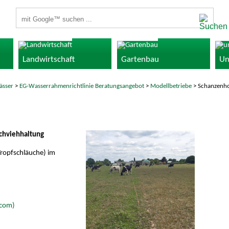
Suchbegriffe
Landwirtschaft
Gartenbau
Un
ässer
>
EG-Wasserrahmenrichtlinie Beratungsangebot
>
Modellbetriebe
> Schanzenho
lchviehhaltung
ropfschläuche) im
.com)