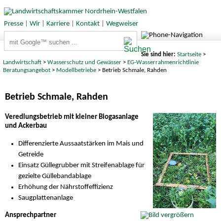
Presse
|
Wir
|
Karriere
|
Kontakt
|
Wegweiser
Suchbegriffe
Sie sind hier:
Startseite
>
Landwirtschaft
>
Wasserschutz und Gewässer
>
EG-Wasserrahmenrichtlinie
Beratungsangebot
>
Modellbetriebe
> Betrieb Schmale, Rahden
Betrieb Schmale, Rahden
Veredlungsbetrieb mit kleiner Biogasanlage
und Ackerbau
Differenzierte Aussaatstärken im Mais und
Getreide
Einsatz Güllegrubber mit Streifenablage für
gezielte Güllebandablage
Erhöhung der Nährstoffeffizienz
Saugplattenanlage
Ansprechpartner