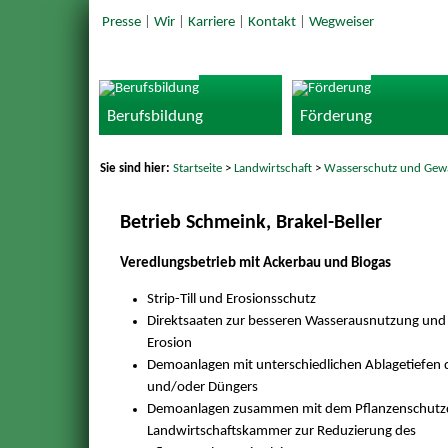
Presse
|
Wir
|
Karriere
|
Kontakt
|
Wegweiser
Berufsbildung
Förderung
Sie sind hier:
Startseite
>
Landwirtschaft
>
Wasserschutz und Gew
Betrieb Schmeink, Brakel-Beller
Veredlungsbetrieb mit Ackerbau und Biogas
Strip-Till und Erosionsschutz
Direktsaaten zur besseren Wasserausnutzung und 
Erosion
Demoanlagen mit unterschiedlichen Ablagetiefen 
und/oder Düngers
Demoanlagen zusammen mit dem Pflanzenschutzd
Landwirtschaftskammer zur Reduzierung des