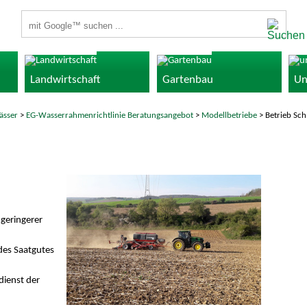
Suchbegriffe
Landwirtschaft
Gartenbau
Un
ässer
>
EG-Wasserrahmenrichtlinie Beratungsangebot
>
Modellbetriebe
> Betrieb Sch
geringerer
des Saatgutes
ienst der