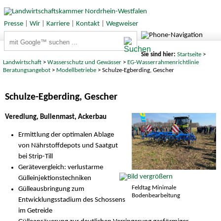
Presse
|
Wir
|
Karriere
|
Kontakt
|
Wegweiser
Suchbegriffe
Sie sind hier:
Startseite
>
Landwirtschaft
>
Wasserschutz und Gewässer
>
EG-Wasserrahmenrichtlinie
Beratungsangebot
>
Modellbetriebe
> Schulze-Egberding, Gescher
Schulze-Egberding, Gescher
Veredlung, Bullenmast, Ackerbau
Ermittlung der optimalen Ablage
von Nährstoffdepots und Saatgut
bei Strip-Till
Gerätevergleich: verlustarme
Gülleinjektionstechniken
Feldtag Minimale
Gülleausbringung zum
Bodenbearbeitung
Entwicklungsstadium des Schossens
im Getreide