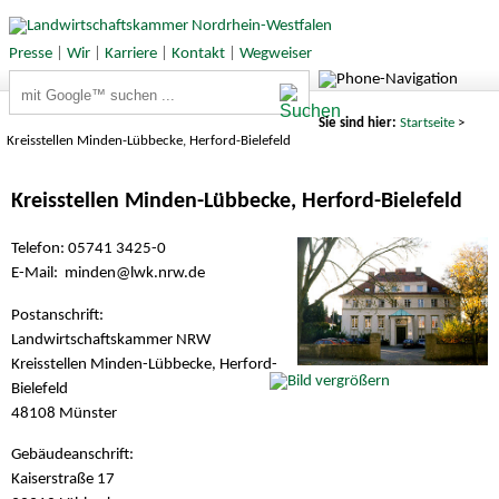
Presse
|
Wir
|
Karriere
|
Kontakt
|
Wegweiser
Suchbegriffe
Sie sind hier:
Startseite
>
Kreisstellen Minden-Lübbecke, Herford-Bielefeld
Kreisstellen Minden-Lübbecke, Herford-Bielefeld
Telefon: 05741 3425-0
E-Mail: minden@
lwk.nrw.de
Postanschrift:
Landwirtschaftskammer NRW
Kreisstellen Minden-Lübbecke, Herford-
Bielefeld
48108 Münster
Gebäudeanschrift:
Kaiserstraße 17