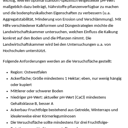
wichtig, weil ein optimal standort-spezifisch eingestellter pH-Wert
maßgeblich dazu beiträgt, Nährstoffe pflanzenverfügbar zu machen
und die bodenphysikalischen Eigenschaften zu verbessern (u.a.
Aggregatstabilität, Minderung von Erosion und Verschlämmung). Mit
Hilfe verschiedener Kalkformen und Düngestrategien möchte die
Landwirtschaftskammer untersuchen, welchen Einfluss die Kalkung
konkret auf den Boden und die Pflanzen nimmt. Die
Landwirtschaftskammer wird bei den Untersuchungen u.a. von
Hochschulen unterstützt.
Folgende Anforderungen werden an die Versuchsfläche gestellt:
Region: Ostwestfalen
Ackerfläche; Größe mindestens 1 Hektar; eben, nur wenig hängig
oder kupiert
Mittlerer oder schwerer Boden
Niedriger pH-Wert: aktueller pH-Wert (CaCl) mindestens
Gehaltsklasse B, besser A
Ackerbau-Fruchtfolge bestehend aus Getreide, Winterraps und
idealerweise einer Körnerleguminosen
Die Versuchsfläche sollte mindestens für drei Fruchtfolge-