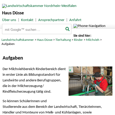
Haus Düsse
Über uns
|
Kontakt
|
Ansprechpartner
|
Anfahrt
Suchbegriffe
Sie sind hier:
Landwirtschaftskammer
>
Haus Düsse
>
Tierhaltung
>
Rinder
>
Milchvieh
>
Aufgaben
Aufgaben
Der Milchviehbereich Rinderbereich dient
in erster Linie als Bildungsstandort für
Landwirte und andere Berufsgruppen,
die in der Milcherzeugung/
Rindfleischerzeugung tätig sind.
So können SchülerInnen und
Studierende aus dem Bereich der Landwirtschaft, TierärzteInnen,
Händler und Monteure von Melk- und Kühlanlagen, sowie