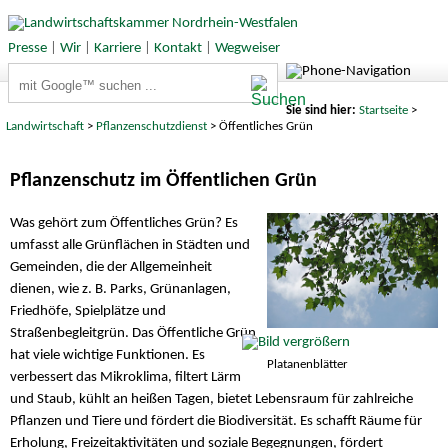
Presse
|
Wir
|
Karriere
|
Kontakt
|
Wegweiser
Suchbegriffe
Sie sind hier:
Startseite
>
Landwirtschaft
>
Pflanzenschutzdienst
> Öffentliches Grün
Pflanzenschutz im Öffentlichen Grün
Was gehört zum Öffentliches Grün? Es
umfasst alle Grünflächen in Städten und
Gemeinden, die der Allgemeinheit
dienen, wie z. B. Parks, Grünanlagen,
Friedhöfe, Spielplätze und
Straßenbegleitgrün. Das Öffentliche Grün
hat viele wichtige Funktionen. Es
Platanenblätter
verbessert das Mikroklima, filtert Lärm
und Staub, kühlt an heißen Tagen, bietet Lebensraum für zahlreiche
Pflanzen und Tiere und fördert die Biodiversität. Es schafft Räume für
Erholung, Freizeitaktivitäten und soziale Begegnungen, fördert