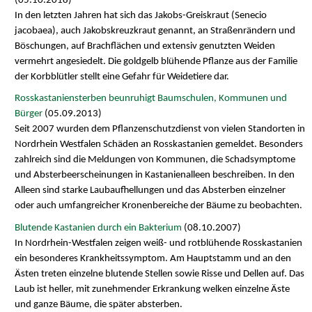
(05.10.2018)
In den letzten Jahren hat sich das Jakobs-Greiskraut (Senecio
jacobaea), auch Jakobskreuzkraut genannt, an Straßenrändern und
Böschungen, auf Brachflächen und extensiv genutzten Weiden
vermehrt angesiedelt. Die goldgelb blühende Pflanze aus der Familie
der Korbblütler stellt eine Gefahr für Weidetiere dar.
Rosskastaniensterben beunruhigt Baumschulen, Kommunen und
Bürger
(05.09.2013)
Seit 2007 wurden dem Pflanzenschutzdienst von vielen Standorten in
Nordrhein Westfalen Schäden an Rosskastanien gemeldet. Besonders
zahlreich sind die Meldungen von Kommunen, die Schadsymptome
und Absterbeerscheinungen in Kastanienalleen beschreiben. In den
Alleen sind starke Laubaufhellungen und das Absterben einzelner
oder auch umfangreicher Kronenbereiche der Bäume zu beobachten.
Blutende Kastanien durch ein Bakterium
(08.10.2007)
In Nordrhein-Westfalen zeigen weiß- und rotblühende Rosskastanien
ein besonderes Krankheitssymptom. Am Hauptstamm und an den
Ästen treten einzelne blutende Stellen sowie Risse und Dellen auf. Das
Laub ist heller, mit zunehmender Erkrankung welken einzelne Äste
und ganze Bäume, die später absterben.