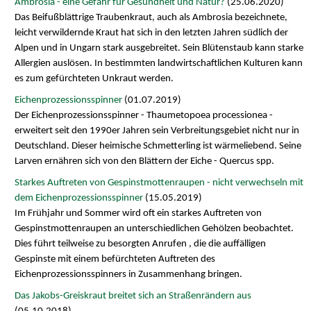
Ambrosia - eine Gefahr für Gesundheit und Natur?
(25.06.2020)
Das Beifußblättrige Traubenkraut, auch als Ambrosia bezeichnete,
leicht verwildernde Kraut hat sich in den letzten Jahren südlich der
Alpen und in Ungarn stark ausgebreitet. Sein Blütenstaub kann starke
Allergien auslösen. In bestimmten landwirtschaftlichen Kulturen kann
es zum gefürchteten Unkraut werden.
Eichenprozessionsspinner
(01.07.2019)
Der Eichenprozessionsspinner - Thaumetopoea processionea -
erweitert seit den 1990er Jahren sein Verbreitungsgebiet nicht nur in
Deutschland. Dieser heimische Schmetterling ist wärmeliebend. Seine
Larven ernähren sich von den Blättern der Eiche - Quercus spp.
Starkes Auftreten von Gespinstmottenraupen - nicht verwechseln mit
dem Eichenprozessionsspinner
(15.05.2019)
Im Frühjahr und Sommer wird oft ein starkes Auftreten von
Gespinstmottenraupen an unterschiedlichen Gehölzen beobachtet.
Dies führt teilweise zu besorgten Anrufen , die die auffälligen
Gespinste mit einem befürchteten Auftreten des
Eichenprozessionsspinners in Zusammenhang bringen.
Das Jakobs-Greiskraut breitet sich an Straßenrändern aus