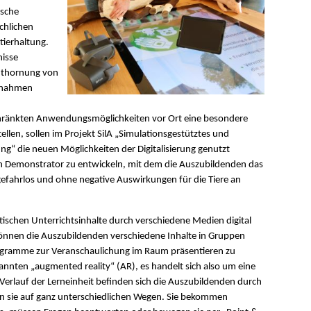
ische
chlichen
tierhaltung.
nisse
Enthornung von
ßnahmen
schränkten Anwendungsmöglichkeiten vor Ort eine besondere
ellen, sollen im Projekt SilA „Simulationsgestütztes und
ng“ die neuen Möglichkeiten der Digitalisierung genutzt
zten Demonstrator zu entwickeln, mit dem die Auszubildenden das
fahrlos und ohne negative Auswirkungen für die Tiere an
ischen Unterrichtsinhalte durch verschiedene Medien digital
können die Auszubildenden verschiedene Inhalte in Gruppen
Hologramme zur Veranschaulichung im Raum präsentieren zu
annten „augmented reality“ (AR), es handelt sich also um eine
 Verlauf der Lerneinheit befinden sich die Auszubildenden durch
ernen sie auf ganz unterschiedlichen Wegen. Sie bekommen