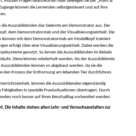
ln, müssen Fragen beantworten oder bewegen sie per „Point &
 Zugänge können die Lernenden selbstgesteuert und auf ihre
ten.
n die Auszubildenden das Gelernte am Demonstrator aus. Der
opf, dem Demonstratorstab und der Visualisierungseinheit. Die
 können mit dem Demonstratorstab am Modellkopf trainiert
n erfolgt über eine Visualisierungseinheit. Dabei werden die
mpelsysteme genutzt. So lernen die Auszubildenden im Beisein
bläufe. Diese können wiederholt werden, bis der Auszubildende
er Auszubildenden können so abgebaut werden, da sie die
sie den Prozess der Enthornung am lebenden Tier durchführen.
terrichtseinheit, können die Auszubildenden eigenständig
ähigkeiten in spezielle Praxissituationen übertragen. Durch
enden noch besser auf ihren Berufsalltag vorbereitet werden.
. Die Inhalte stehen allen Lehr- und Versuchsanstalten zur