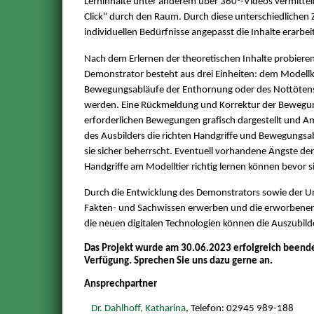
Lerninhalte unter anderem über 360°-Videos vermitte
Click“ durch den Raum. Durch diese unterschiedlichen
individuellen Bedürfnisse angepasst die Inhalte erarbei
Nach dem Erlernen der theoretischen Inhalte probiere
Demonstrator besteht aus drei Einheiten: dem Modellk
Bewegungsabläufe der Enthornung oder des Nottötens
werden. Eine Rückmeldung und Korrektur der Bewegunge
erforderlichen Bewegungen grafisch dargestellt und A
des Ausbilders die richten Handgriffe und Bewegungsa
sie sicher beherrscht. Eventuell vorhandene Ängste d
Handgriffe am Modelltier richtig lernen können bevor 
Durch die Entwicklung des Demonstrators sowie der Un
Fakten- und Sachwissen erwerben und die erworbenen F
die neuen digitalen Technologien können die Auszubild
Das Projekt wurde am 30.06.2023 erfolgreich beendet
Verfügung. Sprechen Sie uns dazu gerne an.
Ansprechpartner
Dr. Dahlhoff, Katharina
, Telefon: 02945 989-188