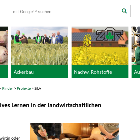
Suchbegriffe
Ackerbau
Nachw. Rohstoffe
Au
>
Rinder
>
Projekte
> SiLA
ves Lernen in der landwirtschaftlichen
wirtin oder