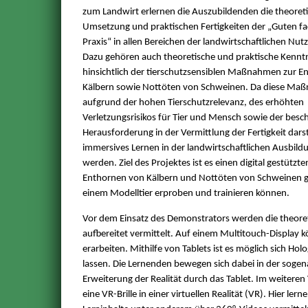
zum Landwirt erlernen die Auszubildenden die theoret
Umsetzung und praktischen Fertigkeiten der „Guten fa
Praxis“ in allen Bereichen der landwirtschaftlichen Nutz
Dazu gehören auch theoretische und praktische Kennt
hinsichtlich der tierschutzsensiblen Maßnahmen zur 
Kälbern sowie Nottöten von Schweinen. Da diese Ma
aufgrund der hohen Tierschutzrelevanz, des erhöhten
Verletzungsrisikos für Tier und Mensch sowie der be
Herausforderung in der Vermittlung der Fertigkeit darst
immersives Lernen in der landwirtschaftlichen Ausbildu
werden. Ziel des Projektes ist es einen digital gestüt
Enthornen von Kälbern und Nottöten von Schweinen ge
einem Modelltier erproben und trainieren können.
Vor dem Einsatz des Demonstrators werden die theoret
aufbereitet vermittelt. Auf einem Multitouch-Display 
erarbeiten. Mithilfe von Tablets ist es möglich sich 
lassen. Die Lernenden bewegen sich dabei in der sogen
Erweiterung der Realität durch das Tablet. Im weiteren
eine VR-Brille in einer virtuellen Realität (VR). Hier l