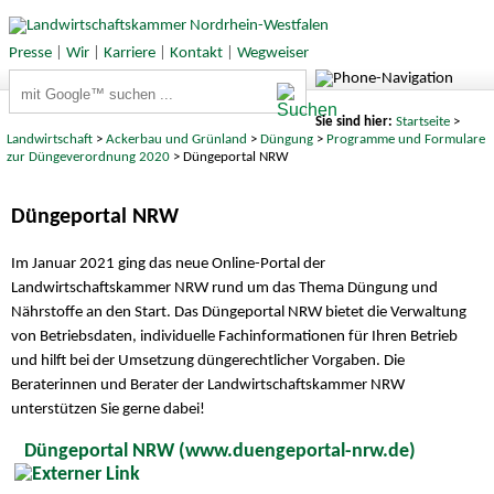
Presse
|
Wir
|
Karriere
|
Kontakt
|
Wegweiser
Suchbegriffe
Sie sind hier:
Startseite
>
Landwirtschaft
>
Ackerbau und Grünland
>
Düngung
>
Programme und Formulare
zur Düngeverordnung 2020
> Düngeportal NRW
Düngeportal NRW
Im Januar 2021 ging das neue Online-Portal der
Landwirtschaftskammer NRW rund um das Thema Düngung und
Nährstoffe an den Start. Das Düngeportal NRW bietet die Verwaltung
von Betriebsdaten, individuelle Fachinformationen für Ihren Betrieb
und hilft bei der Umsetzung düngerechtlicher Vorgaben. Die
Beraterinnen und Berater der Landwirtschaftskammer NRW
unterstützen Sie gerne dabei!
Düngeportal NRW (www.duengeportal-nrw.de)