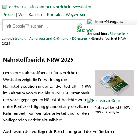
Presse
|
Wir
|
Karriere
|
Kontakt
|
Wegweiser
Suchbegriffe
Sie sind hier:
Startseite
>
Landwirtschaft
>
Ackerbau und Grünland
>
Düngung
> Nährstoffbericht NRW
2025
Nährstoffbericht NRW 2025
Der vierte Nährstoffbericht für Nordrhein-
Westfalen zeigt die Entwicklung der
Nährstoffsituation in der Landwirtschaft in NRW
im Zeitraum von 2014 bis 2024. Die Datenbasis
der vorangegangenen Nährstoffberichte wurde
unter Berücksichtigung geänderter gesetzlicher
Nährstoffbericht NRW
2025, 9 MByte
Rahmenbedingungen überarbeitet und für den
vorliegenden Bericht aktualisiert.
Auch wenn der vorliegende Bericht aufgrund der veränderten