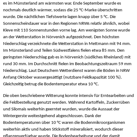
es im Münsterland am wärmsten war. Ende September wurde es
nochmals deutlich wärmer, sodass die 25 °C-Marke überschritten
wurde. Die nächtlichen Tiefstwerte lagen knapp über 5 °C. Die
Sonnenscheindauer war in den Regionen NRWs relativ ähnlich, wobei
Kleve mit 110 Sonnenstunden vorne lag. Am wenigsten Sonne wurde
an der Wetterstation in Nörvenich aufgezeichnet. Den höchsten
Niederschlag verzeichnete die Wetterstation in Mettmann mit 94 mm.
Im Münsterland und Teilen Südwestfalens fielen etwa 85 mm. Den
geringsten Niederschlag gab es in Nörvenich (südliches Rheinland) mit
rund 30 mm. Im Durchschnitt fielen im Beobachtungszeitraum 59 mm
Niederschlag. Laut Deutschem Wetterdienst waren die Böden in NRW
Anfang Oktober wassergesättigt (nutzbare Feldkapazität 100 %).
Gleichzeitig betrug die Bodentemperatur etwa 10 °C.
Die oben beschriebene Witterung konnte intensiv für Erntearbeiten und
die Feldbestellung genutzt werden. Während Kartoffeln, Zuckerrüben
und Silomais weiterhin geerntet wurden, wurde die Aussaat der
Wintergerste weitestgehend abgeschlossen. Dank der
Bodentemperaturen über 10 °C waren die Bodenmikroorganismen
weiterhin aktiv und haben Stickstoff mineralisiert, wodurch dieser
pflanzenverfügbar wurde. Die Bodenbearbeitung und der damit