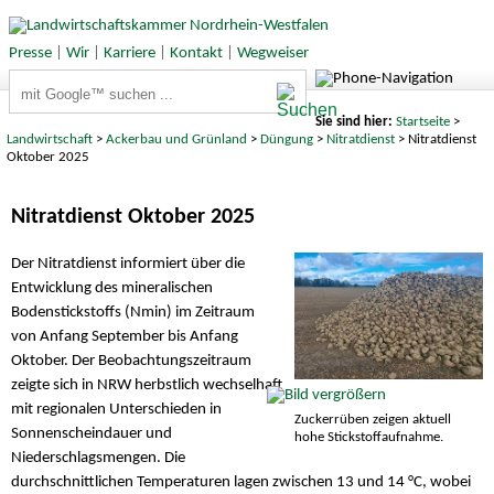
Presse
|
Wir
|
Karriere
|
Kontakt
|
Wegweiser
Suchbegriffe
Sie sind hier:
Startseite
>
Landwirtschaft
>
Ackerbau und Grünland
>
Düngung
>
Nitratdienst
> Nitratdienst
Oktober 2025
Nitratdienst Oktober 2025
Der Nitratdienst informiert über die
Entwicklung des mineralischen
Bodenstickstoffs (Nmin) im Zeitraum
von Anfang September bis Anfang
Oktober. Der Beobachtungszeitraum
zeigte sich in NRW herbstlich wechselhaft
mit regionalen Unterschieden in
Zuckerrüben zeigen aktuell
Sonnenscheindauer und
hohe Stickstoffaufnahme.
Niederschlagsmengen. Die
durchschnittlichen Temperaturen lagen zwischen 13 und 14 °C, wobei