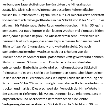
verbundene Sauerstoffeintrag begünstigten die Mineralisation
zusätzlich. Die frisch mit Wintergerste bestellten Referenzflächen
weisen im Durchschnitt 62 kg/ha Nmin auf. Der mineralisierte Stickstoff
konzentriert sich dabei größtenteils in der Schicht von 0 bis 60 cm – dies
gilt auch für Winterraps. Unter Raps wurden durchschnittlich 55 kg/ha
gemessen. Der Raps konnte in den letzten Wochen viel Biomasse bilden,
steht jedoch je nach Region und Aussaattermin sehr unterschiedlich.
Dennoch lässt sich sagen, dass dem Raps in diesem Jahr ausreichend
Stickstoff zur Verfügung stand – und weiterhin steht. Die noch
stehenden Zuckerrüben wuchsen nach der Erholung von der
Trockenphase im Sommer und Spätsommer kräftig weiter und nehmen
Stickstoff wie ein Schwamm auf. Durch die Ernte und die dabei
entstehenden Ernterückstände wird schnell umsetzbarer Stickstoff
freigesetzt – dies wird sich in den kommenden Monatsberichten zeigen.
In der Tabelle ist zu erkennen, dass in einigen Fällen die Beprobung der
Schicht von 60 bis 90 cm nicht möglich war, da der Boden weiterhin zu
trocken und hart ist. Dies erschwert den Vergleich der Nmin-Werte in
der gesamten Tiefe von 0 bis 90 cm. Dennoch ist zu erkennen, dass in
abgeernteten und bearbeiteten Referenzflächen eine leichte
Verlagerung des mineralisierten Stickstoffs in die Schicht von 30 bis