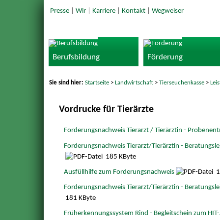
Presse
|
Wir
|
Karriere
|
Kontakt
|
Wegweiser
Berufsbildung
Förderung
Sie sind hier:
Startseite
>
Landwirtschaft
>
Tierseuchenkasse
>
Lei
Vordrucke für Tierärzte
Forderungsnachweis Tierarzt / Tierärztin - Probene
Forderungsnachweis Tierarzt/Tierärztin - Beratungsle
185 KByte
Ausfüllhilfe zum Forderungsnachweis
1
Forderungsnachweis Tierarzt/Tierärztin - Beratungsle
181 KByte
Früherkennungssystem Rind - Begleitschein zum HI