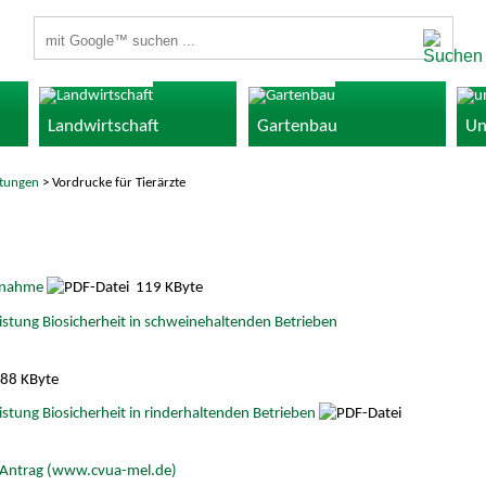
Suchbegriffe
Landwirtschaft
Gartenbau
Un
stungen
> Vordrucke für Tierärzte
ntnahme
119 KByte
istung Biosicherheit in schweinehaltenden Betrieben
88 KByte
istung Biosicherheit in rinderhaltenden Betrieben
T-Antrag (www.cvua-mel.de)