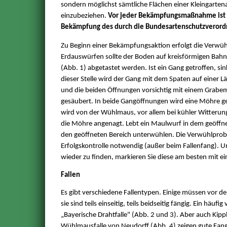
sondern möglichst sämtliche Flächen einer Kleingarte
einzubeziehen.
Vor jeder Bekämpfungsmaßnahme ist ei
Bekämpfung des durch die Bundesartenschutzverord
Zu Beginn einer Bekämpfungsaktion erfolgt die Verwü
Erdauswürfen sollte der Boden auf kreisförmigen Ba
(Abb. 1) abgetastet werden. Ist ein Gang getroffen, sink
dieser Stelle wird der Gang mit dem Spaten auf einer L
und die beiden Öffnungen vorsichtig mit einem Grabem
gesäubert. In beide Gangöffnungen wird eine Möhre g
wird von der Wühlmaus, vor allem bei kühler Witterun
die Möhre angenagt. Lebt ein Maulwurf in dem geöffn
den geöffneten Bereich unterwühlen. Die Verwühlprobe
Erfolgskontrolle notwendig (außer beim Fallenfang). U
wieder zu finden, markieren Sie diese am besten mit ei
Fallen
Es gibt verschiedene Fallentypen. Einige müssen vor d
sie sind teils einseitig, teils beidseitig fängig. Ein häufi
„Bayerische Drahtfalle" (Abb. 2 und 3). Aber auch Kippb
Wühlmausfalle von Neudorff (Abb. 4) zeigen gute Fang