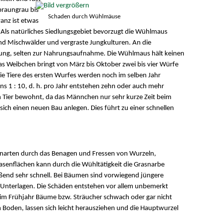
 braungrau bis
Schaden durch Wühlmäuse
anz ist etwas
t. Als natürliches Siedlungsgebiet bevorzugt die Wühlmaus
und Mischwälder und vergraste Jungkulturen. An die
ung, selten zur Nahrungsaufnahme. Die Wühlmaus hält keinen
Das Weibchen bringt von März bis Oktober zwei bis vier Würfe
 Die Tiere des ersten Wurfes werden noch im selben Jahr
ns 1 : 10, d. h. pro Jahr entstehen zehn oder auch mehr
Tier bewohnt, da das Männchen nur sehr kurze Zeit beim
ch einen neuen Bau anlegen. Dies führt zu einer schnellen
narten durch das Benagen und Fressen von Wurzeln,
senflächen kann durch die Wühltätigkeit die Grasnarbe
eßend sehr schnell. Bei Bäumen sind vorwiegend jüngere
Unterlagen. Die Schäden entstehen vor allem unbemerkt
im Frühjahr Bäume bzw. Sträucher schwach oder gar nicht
m Boden, lassen sich leicht herausziehen und die Hauptwurzel