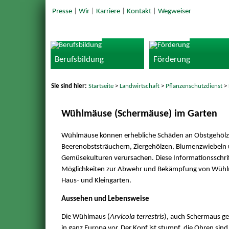
Presse
|
Wir
|
Karriere
|
Kontakt
|
Wegweiser
Berufsbildung
Förderung
Sie sind hier:
Startseite
>
Landwirtschaft
>
Pflanzenschutzdienst
>
Wühlmäuse (Schermäuse) im Garten
Wühlmäuse können erhebliche Schäden an Obstgehölz
Beerenobststräuchern, Ziergehölzen, Blumenzwiebeln
Gemüsekulturen verursachen. Diese Informationsschrif
Möglichkeiten zur Abwehr und Bekämpfung von Wüh
Haus- und Kleingarten.
Aussehen und Lebensweise
Die Wühlmaus (
Arvicola terrestris
), auch Schermaus g
in ganz Europa vor. Der Kopf ist stumpf, die Ohren sind 