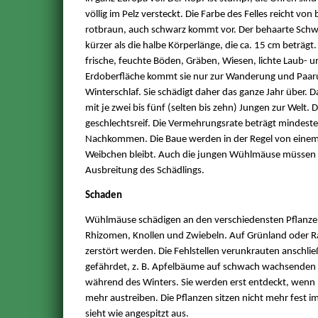
völlig im Pelz versteckt. Die Farbe des Felles reicht von
rotbraun, auch schwarz kommt vor. Der behaarte Schw
kürzer als die halbe Körperlänge, die ca. 15 cm beträg
frische, feuchte Böden, Gräben, Wiesen, lichte Laub- 
Erdoberfläche kommt sie nur zur Wanderung und Paar
Winterschlaf. Sie schädigt daher das ganze Jahr über. 
mit je zwei bis fünf (selten bis zehn) Jungen zur Welt.
geschlechtsreif. Die Vermehrungsrate beträgt mindeste
Nachkommen. Die Baue werden in der Regel von einem 
Weibchen bleibt. Auch die jungen Wühlmäuse müssen si
Ausbreitung des Schädlings.
Schaden
Wühlmäuse schädigen an den verschiedensten Pflanze
Rhizomen, Knollen und Zwiebeln. Auf Grünland oder Ra
zerstört werden. Die Fehlstellen verunkrauten anschli
gefährdet, z. B. Apfelbäume auf schwach wachsenden 
während des Winters. Sie werden erst entdeckt, wenn 
mehr austreiben. Die Pflanzen sitzen nicht mehr fest i
sieht wie angespitzt aus.