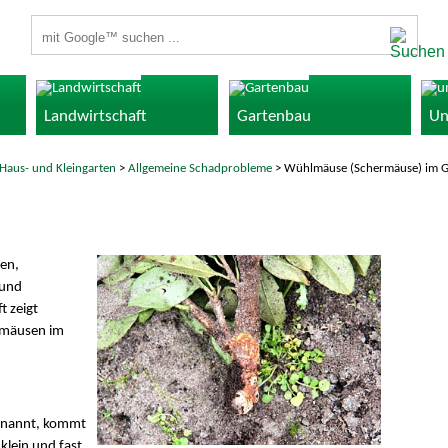
Suchbegriffe
Landwirtschaft
Gartenbau
Un
Haus- und Kleingarten
>
Allgemeine Schadprobleme
> Wühlmäuse (Schermäuse) im G
en,
 und
t zeigt
lmäusen im
enannt, kommt
klein und fast