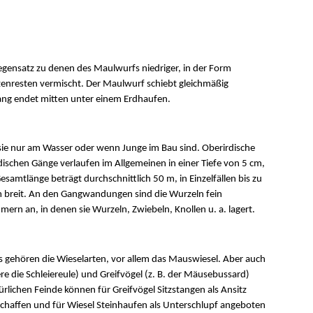
gensatz zu denen des Maulwurfs niedriger, in der Form
nzenresten vermischt. Der Maulwurf schiebt gleichmäßig
ang endet mitten unter einem Erdhaufen.
sie nur am Wasser oder wenn Junge im Bau sind. Oberirdische
dischen Gänge verlaufen im Allgemeinen in einer Tiefe von 5 cm,
Gesamtlänge beträgt durchschnittlich 50 m, in Einzelfällen bis zu
m breit. An den Gangwandungen sind die Wurzeln fein
rn an, in denen sie Wurzeln, Zwiebeln, Knollen u. a. lagert.
gehören die Wieselarten, vor allem das Mauswiesel. Aber auch
re die Schleiereule) und Greifvögel (z. B. der Mäusebussard)
lichen Feinde können für Greifvögel Sitzstangen als Ansitz
eschaffen und für Wiesel Steinhaufen als Unterschlupf angeboten