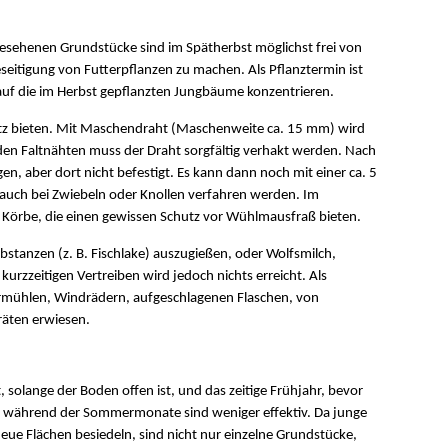
gesehenen Grundstücke sind im Spätherbst möglichst frei von
tigung von Futterpflanzen zu machen. Als Pflanztermin ist
auf die im Herbst gepflanzten Jungbäume konzentrieren.
z bieten. Mit Maschendraht (Maschenweite ca. 15 mm) wird
den Faltnähten muss der Draht sorgfältig verhakt werden. Nach
, aber dort nicht befestigt. Es kann dann noch mit einer ca. 5
auch bei Zwiebeln oder Knollen verfahren werden. Im
er Körbe, die einen gewissen Schutz vor Wühlmausfraß bieten.
bstanzen (z. B. Fischlake) auszugießen, oder Wolfsmilch,
zzeitigen Vertreiben wird jedoch nichts erreicht. Als
rmühlen, Windrädern, aufgeschlagenen Flaschen, von
räten erwiesen.
solange der Boden offen ist, und das zeitige Frühjahr, bevor
ährend der Sommermonate sind weniger effektiv. Da junge
e Flächen besiedeln, sind nicht nur einzelne Grundstücke,