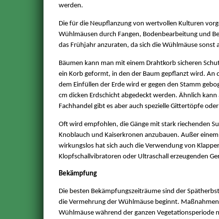
werden.
Die für die Neupflanzung von wertvollen Kulturen vor
Wühlmäusen durch Fangen, Bodenbearbeitung und Besei
das Frühjahr anzuraten, da sich die Wühlmäuse sonst 
Bäumen kann man mit einem Drahtkorb sicheren Schut
ein Korb geformt, in den der Baum gepflanzt wird. An 
dem Einfüllen der Erde wird er gegen den Stamm gebogen
cm dicken Erdschicht abgedeckt werden. Ähnlich kann 
Fachhandel gibt es aber auch spezielle Gittertöpfe od
Oft wird empfohlen, die Gänge mit stark riechenden Su
Knoblauch und Kaiserkronen anzubauen. Außer einem kur
wirkungslos hat sich auch die Verwendung von Klappe
Klopfschallvibratoren oder Ultraschall erzeugenden Ge
Bekämpfung
Die besten Bekämpfungszeiträume sind der Spätherbst, 
die Vermehrung der Wühlmäuse beginnt. Maßnahmen w
Wühlmäuse während der ganzen Vegetationsperiode neu