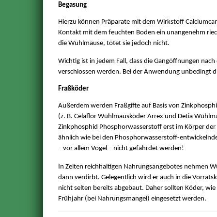
Begasung
Hierzu können Präparate mit dem Wirkstoff Calciumcar
Kontakt mit dem feuchten Boden ein unangenehm riec
die Wühlmäuse, tötet sie jedoch nicht.
Wichtig ist in jedem Fall, dass die Gangöffnungen nac
verschlossen werden. Bei der Anwendung unbedingt di
Fraßköder
Außerdem werden Fraßgifte auf Basis von Zinkphosphid
(z. B. Celaflor Wühlmausköder Arrex und Detia Wühlma
Zinkphosphid Phosphorwasserstoff erst im Körper der W
ähnlich wie bei den Phosphorwasserstoff-entwickelnden
– vor allem Vögel – nicht gefährdet werden!
In Zeiten reichhaltigen Nahrungsangebotes nehmen Wüh
dann verdirbt. Gelegentlich wird er auch in die Vorrats
nicht selten bereits abgebaut. Daher sollten Köder, wie
Frühjahr (bei Nahrungsmangel) eingesetzt werden.