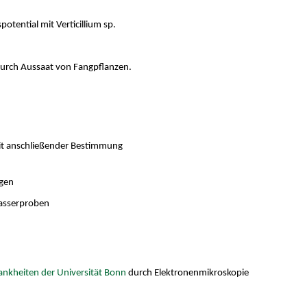
tential mit Verticillium sp.
durch Aussaat von Fangpflanzen.
mit anschließender Bestimmung
ngen
Wasserproben
rankheiten der Universität Bonn
durch Elektronenmikroskopie