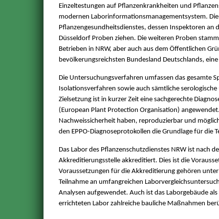
Einzeltestungen auf Pflanzenkrankheiten und Pflanzensc
modernen Laborinformationsmanagementsystem. Die Hä
Pflanzengesundheitsdienstes, dessen Inspektoren an d
Düsseldorf Proben ziehen. Die weiteren Proben stamm
Betrieben in NRW, aber auch aus dem Öffentlichen Grü
bevölkerungsreichsten Bundesland Deutschlands, eine
Die Untersuchungsverfahren umfassen das gesamte S
Isolationsverfahren sowie auch sämtliche serologische
Zielsetzung ist in kurzer Zeit eine sachgerechte Diagno
(European Plant Protection Organisation) angewendet
Nachweissicherheit haben, reproduzierbar und möglichs
den EPPO-Diagnoseprotokollen die Grundlage für die 
Das Labor des Pflanzenschutzdienstes NRW ist nach d
Akkreditierungsstelle akkreditiert. Dies ist die Vorau
Voraussetzungen für die Akkreditierung gehören unte
Teilnahme an umfangreichen Laborvergleichsuntersuchung
Analysen aufgewendet. Auch ist das Laborgebäude als
errichteten Labor zahlreiche bauliche Maßnahmen berü