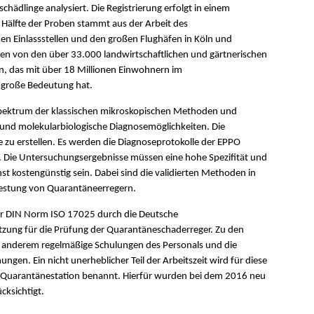
hädlinge analysiert. Die Registrierung erfolgt in einem
lfte der Proben stammt aus der Arbeit des
en Einlassstellen und den großen Flughäfen in Köln und
en von den über 33.000 landwirtschaftlichen und gärtnerischen
n, das mit über 18 Millionen Einwohnern im
 große Bedeutung hat.
pektrum der klassischen mikroskopischen Methoden und
 und molekularbiologische Diagnosemöglichkeiten. Die
se zu erstellen. Es werden die Diagnoseprotokolle der EPPO
. Die Untersuchungsergebnisse müssen eine hohe Spezifität und
t kostengünstig sein. Dabei sind die validierten Methoden in
Testung von Quarantäneerregern.
er DIN Norm ISO 17025 durch die Deutsche
ssetzung für die Prüfung der Quarantäneschaderreger. Zu den
r anderem regelmäßige Schulungen des Personals und die
en. Ein nicht unerheblicher Teil der Arbeitszeit wird für diese
 Quarantänestation benannt. Hierfür wurden bei dem 2016 neu
cksichtigt.