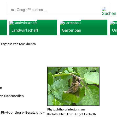
Suchbegriffe
Landwirtschaft
Gartenbau
Un
Diagnose von Krankheiten
en
hen Nährmedien
Phytophthora infestans am
 Phytophthora- Besatz und -
Kartoffelblatt. Foto: Fritjof Herfarth