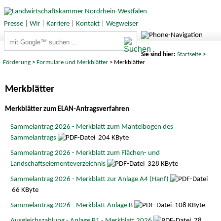
Presse
|
Wir
|
Karriere
|
Kontakt
|
Wegweiser
Suchbegriffe
Sie sind hier:
Startseite
>
Förderung
>
Formulare und Merkblätter
> Merkblätter
Merkblätter
Merkblätter zum ELAN-Antragsverfahren
Sammelantrag 2026 - Merkblatt zum Mantelbogen des
Sammelantrags
204 KByte
Sammelantrag 2026 - Merkblatt zum Flächen- und
Landschaftselementeverzeichnis
328 KByte
Sammelantrag 2026 - Merkblatt zur Anlage A4 (Hanf)
66 KByte
Sammelantrag 2026 - Merkblatt Anlage B
108 KByte
Ausgleichszahlung - Anlage B1 - Merkblatt 2026
78