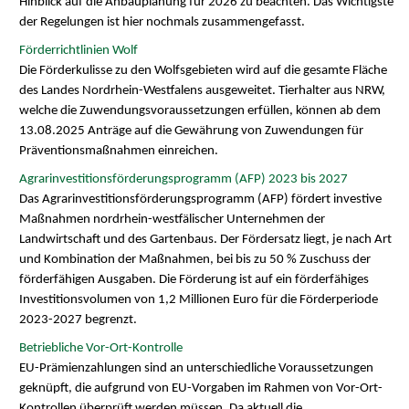
Hinblick auf die Anbauplanung für 2026 zu beachten. Das Wichtigste
der Regelungen ist hier nochmals zusammengefasst.
Förderrichtlinien Wolf
Die Förderkulisse zu den Wolfsgebieten wird auf die gesamte Fläche
des Landes Nordrhein-Westfalens ausgeweitet. Tierhalter aus NRW,
welche die Zuwendungsvoraussetzungen erfüllen, können ab dem
13.08.2025 Anträge auf die Gewährung von Zuwendungen für
Präventionsmaßnahmen einreichen.
Agrarinvestitionsförderungsprogramm (AFP) 2023 bis 2027
Das Agrarinvestitionsförderungsprogramm (AFP) fördert investive
Maßnahmen nordrhein-westfälischer Unternehmen der
Landwirtschaft und des Gartenbaus. Der Fördersatz liegt, je nach Art
und Kombination der Maßnahmen, bei bis zu 50 % Zuschuss der
förderfähigen Ausgaben. Die Förderung ist auf ein förderfähiges
Investitionsvolumen von 1,2 Millionen Euro für die Förderperiode
2023-2027 begrenzt.
Betriebliche Vor-Ort-Kontrolle
EU-Prämienzahlungen sind an unterschiedliche Voraussetzungen
geknüpft, die aufgrund von EU-Vorgaben im Rahmen von Vor-Ort-
Kontrollen überprüft werden müssen. Da aktuell die