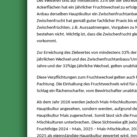
Des Weiteren sind auf mindestens 33% der der betrieb
Ackerflächen hat ein jährlicher Fruchtwechsel zu erfolg
Anbau derselben Hauptkultur ein Zwischenfruchtanbau
Zwischenfrucht hat gemäß guter fachlicher Praxis bis e
Zwischenfrüchten, z.B. Aussaatmengen, Vorgaben zu Mi
bestehen nicht. Wichtig ist, dass die Zwischenfrucht
vorkommt.
Zur Erreichung des Zielwertes von mindestens 33% der
jährlichen Wechsel und des Zwischenfruchtanbaus/Unter
Jahre und der 33%ige jährliche Wechsel, gelten unabhä
Diese Verpflichtungen zum Fruchtwechsel gelten auch
Pachtung. Die Einhaltung des Fruchtwechsels wird für al
Schlag ein flächenscharfer, vom Bewirtschafter unabh
Ab dem Jahr 2026 werden jedoch Mais-Mischkulturen (
Hauptkultur angesehen, sondern werden, aufgrund der
Hauptkultur Mais zugerechnet. Somit lässt sich die Fru
Mischkulturen unterbrechen. Diese Sichtweise gilt jedo
Fruchtfolge 2024 – Mais, 2025 – Mais-Mischkultur, 2026
2025 als eigenständige Hauptkultur gewertet wird. In