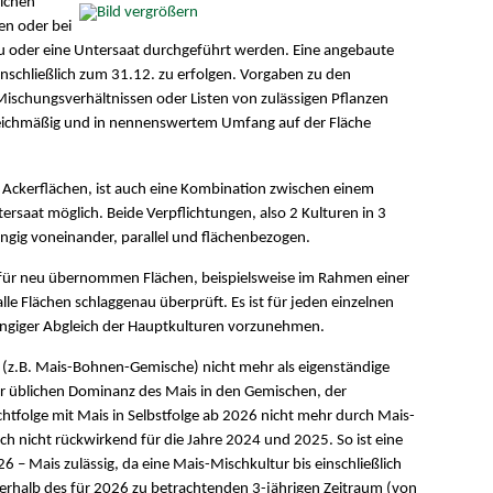
lichen
en oder bei
 oder eine Untersaat durchgeführt werden. Eine angebaute
inschließlich zum 31.12. zu erfolgen. Vorgaben zu den
schungsverhältnissen oder Listen von zulässigen Pflanzen
 gleichmäßig und in nennenswertem Umfang auf der Fläche
 Ackerflächen, ist auch eine Kombination zwischen einem
saat möglich. Beide Verpflichtungen, also 2 Kulturen in 3
ngig voneinander, parallel und flächenbezogen.
 für neu übernommen Flächen, beispielsweise im Rahmen einer
le Flächen schlaggenau überprüft. Es ist für jeden einzelnen
ängiger Abgleich der Hauptkulturen vorzunehmen.
z.B. Mais-Bohnen-Gemische) nicht mehr als eigenständige
 üblichen Dominanz des Mais in den Gemischen, der
chtfolge mit Mais in Selbstfolge ab 2026 nicht mehr durch Mais-
ch nicht rückwirkend für die Jahre 2024 und 2025. So ist eine
 – Mais zulässig, da eine Mais-Mischkultur bis einschließlich
nerhalb des für 2026 zu betrachtenden 3-jährigen Zeitraum (von