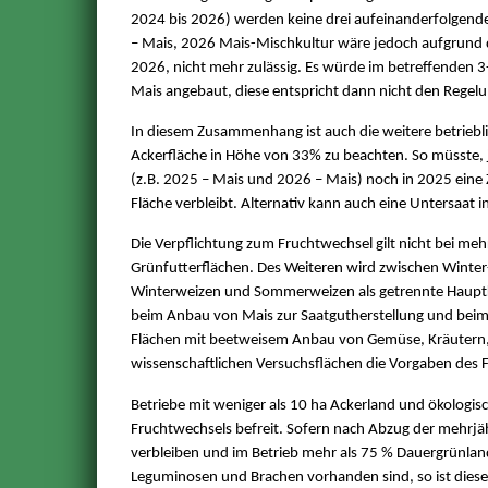
2024 bis 2026) werden keine drei aufeinanderfolgend
– Mais, 2026 Mais-Mischkultur wäre jedoch aufgrund 
2026, nicht mehr zulässig. Es würde im betreffenden 3
Mais angebaut, diese entspricht dann nicht den Regelu
In diesem Zusammenhang ist auch die weitere betriebli
Ackerfläche in Höhe von 33% zu beachten. So müsste, j
(z.B. 2025 – Mais und 2026 – Mais) noch in 2025 eine 
Fläche verbleibt. Alternativ kann auch eine Untersaat i
Die Verpflichtung zum Fruchtwechsel gilt nicht bei meh
Grünfutterflächen. Des Weiteren wird zwischen Winter
Winterweizen und Sommerweizen als getrennte Hauptku
beim Anbau von Mais zur Saatgutherstellung und beim T
Flächen mit beetweisem Anbau von Gemüse, Kräutern, 
wissenschaftlichen Versuchsflächen die Vorgaben des Fr
Betriebe mit weniger als 10 ha Ackerland und ökologisc
Fruchtwechsels befreit. Sofern nach Abzug der mehrjähr
verbleiben und im Betrieb mehr als 75 % Dauergrünlan
Leguminosen und Brachen vorhanden sind, so ist diese 