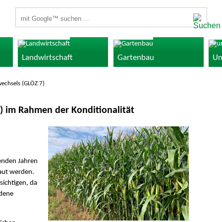
Suchbegriffe
Landwirtschaft
Gartenbau
Un
echsels (GLÖZ 7)
) im Rahmen der Konditionalität
genden Jahren
aut werden.
sichtigen, da
edene