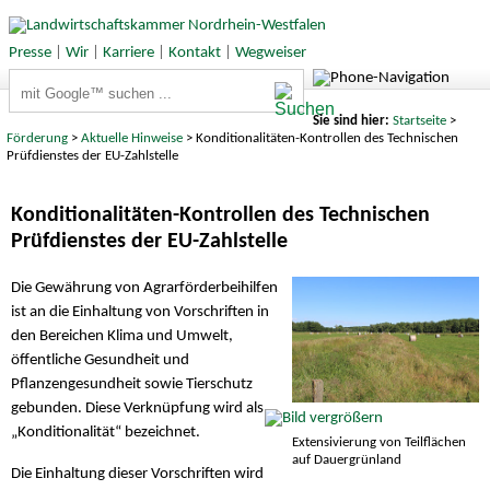
Presse
|
Wir
|
Karriere
|
Kontakt
|
Wegweiser
Suchbegriffe
Sie sind hier:
Startseite
>
Förderung
>
Aktuelle Hinweise
> Konditionalitäten-Kontrollen des Technischen
Prüfdienstes der EU-Zahlstelle
Konditionalitäten-Kontrollen des Technischen
Prüfdienstes der EU-Zahlstelle
Die Gewährung von Agrarförderbeihilfen
ist an die Einhaltung von Vorschriften in
den Bereichen Klima und Umwelt,
öffentliche Gesundheit und
Pflanzengesundheit sowie Tierschutz
gebunden. Diese Verknüpfung wird als
„Konditionalität“ bezeichnet.
Extensivierung von Teilflächen
auf Dauergrünland
Die Einhaltung dieser Vorschriften wird