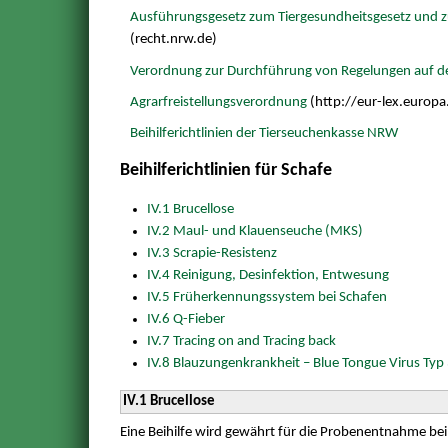
Ausführungsgesetz zum Tiergesundheitsgesetz und z
(recht.nrw.de)
Verordnung zur Durchführung von Regelungen auf 
Agrarfreistellungsverordnung
(http://eur-lex.europa
Beihilferichtlinien der Tierseuchenkasse NRW
Beihilferichtlinien für Schafe
IV.1 Brucellose
IV.2 Maul- und Klauenseuche (MKS)
IV.3 Scrapie-Resistenz
IV.4 Reinigung, Desinfektion, Entwesung
IV.5 Früherkennungssystem bei Schafen
IV.6 Q-Fieber
IV.7 Tracing on and Tracing back
IV.8 Blauzungenkrankheit – Blue Tongue Virus Typ 
IV.1 Brucellose
Eine Beihilfe wird gewährt für die Probenentnahme bei