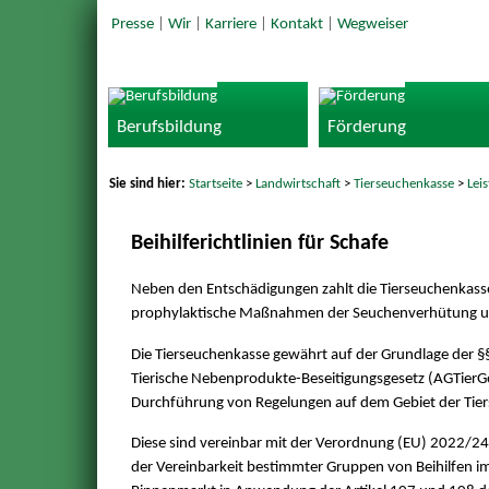
Presse
|
Wir
|
Karriere
|
Kontakt
|
Wegweiser
Berufsbildung
Förderung
Sie sind hier:
Startseite
>
Landwirtschaft
>
Tierseuchenkasse
>
Lei
Beihilferichtlinien für Schafe
Neben den Entschädigungen zahlt die Tierseuchenkasse 
prophylaktische Maßnahmen der Seuchenverhütung un
Die Tierseuchenkasse gewährt auf der Grundlage der 
Tierische Nebenprodukte-Beseitigungsgesetz (AGTierG
Durchführung von Regelungen auf dem Gebiet der Tier
Diese sind vereinbar mit der Verordnung (EU) 2022/2
der Vereinbarkeit bestimmter Gruppen von Beihilfen im