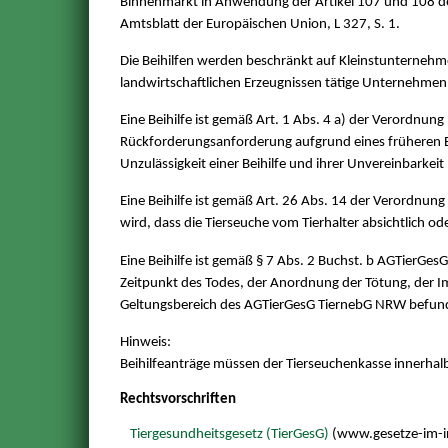
Binnenmarkt in Anwendung der Artikel 107 und 108 des
Amtsblatt der Europäischen Union, L 327, S. 1.
Die Beihilfen werden beschränkt auf Kleinstunternehme
landwirtschaftlichen Erzeugnissen tätige Unternehmen
Eine Beihilfe ist gemäß Art. 1 Abs. 4 a) der Verordnu
Rückforderungsanforderung aufgrund eines früheren B
Unzulässigkeit einer Beihilfe und ihrer Unvereinbark
Eine Beihilfe ist gemäß Art. 26 Abs. 14 der Verordnung
wird, dass die Tierseuche vom Tierhalter absichtlich od
Eine Beihilfe ist gemäß § 7 Abs. 2 Buchst. b AGTierGes
Zeitpunkt des Todes, der Anordnung der Tötung, der 
Geltungsbereich des AGTierGesG TiernebG NRW befun
Hinweis:
Beihilfeanträge müssen der Tierseuchenkasse innerhal
Rechtsvorschriften
Tiergesundheitsgesetz (TierGesG)
(www.gesetze-im-i