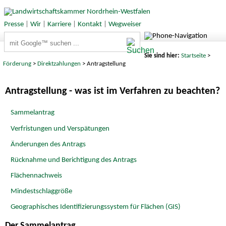
Presse
|
Wir
|
Karriere
|
Kontakt
|
Wegweiser
Suchbegriffe
Sie sind hier:
Startseite
>
Förderung
>
Direktzahlungen
> Antragstellung
Antragstellung - was ist im Verfahren zu beachten?
Sammelantrag
Verfristungen und Verspätungen
Änderungen des Antrags
Rücknahme und Berichtigung des Antrags
Flächennachweis
Mindestschlaggröße
Geographisches Identifizierungssystem für Flächen (GIS)
Der Sammelantrag