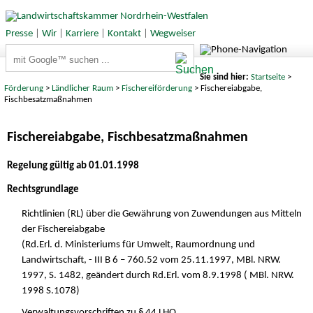
Presse
|
Wir
|
Karriere
|
Kontakt
|
Wegweiser
Suchbegriffe
Sie sind hier:
Startseite
>
Förderung
>
Ländlicher Raum
>
Fischereiförderung
> Fischereiabgabe,
Fischbesatzmaßnahmen
Fischereiabgabe, Fischbesatzmaßnahmen
Regelung gültig ab 01.01.1998
Rechtsgrundlage
Richtlinien (RL) über die Gewährung von Zuwendungen aus Mitteln
der Fischereiabgabe
(Rd.Erl. d. Ministeriums für Umwelt, Raumordnung und
Landwirtschaft, - III B 6 – 760.52 vom 25.11.1997, MBl. NRW.
1997, S. 1482, geändert durch Rd.Erl. vom 8.9.1998 ( MBl. NRW.
1998 S.1078)
Verwaltungsvorschriften zu § 44 LHO