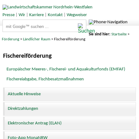
Presse
|
Wir
|
Karriere
|
Kontakt
|
Wegweiser
Suchbegriffe
Sie sind hier:
Startseite
>
Förderung
>
Ländlicher Raum
> Fischereiförderung
Fischereiförderung
Europäischer Meeres-, Fischerei- und Aquakulturfonds (EMFAF)
Fischereiabgabe, Fischbesatzmaßnahmen
Aktuelle Hinweise
Direktzahlungen
Elektronischer Antrag (ELAN)
Foto-App MonaNRW