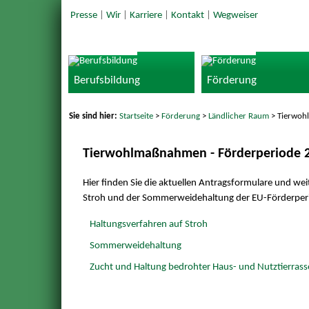
Presse
|
Wir
|
Karriere
|
Kontakt
|
Wegweiser
Berufsbildung
Förderung
Sie sind hier:
Startseite
>
Förderung
>
Ländlicher Raum
> Tierwo
Tierwohlmaßnahmen - Förderperiode 2
Hier finden Sie die aktuellen Antragsformulare und we
Stroh und der Sommerweidehaltung der EU-Förderper
Haltungsverfahren auf Stroh
Sommerweidehaltung
Zucht und Haltung bedrohter Haus- und Nutztierras