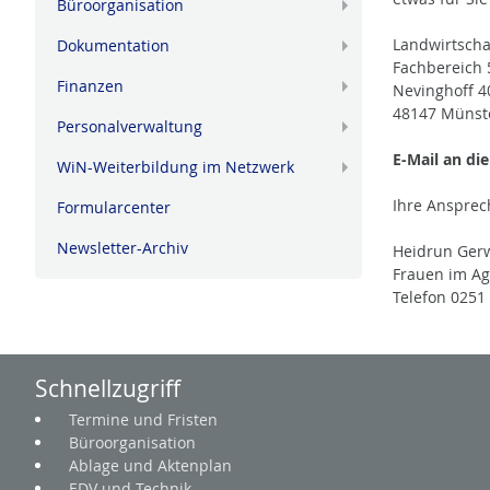
Büroorganisation
+
Landwirtsch
Dokumentation
+
Fachbereich 
Finanzen
Nevinghoff 4
+
48147 Münst
Personalverwaltung
+
E-Mail an di
WiN-Weiterbildung im Netzwerk
+
Ihre Ansprec
Formularcenter
Newsletter-Archiv
Heidrun Ger
Frauen im Ag
Telefon 0251
Schnellzugriff
Termine und Fristen
Büroorganisation
Ablage und Aktenplan
EDV und Technik