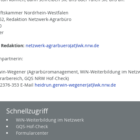
aftskammer Nordrhein-Westfalen
52, Redaktion Netzwerk-Agrarbüro
0
er
e Redaktion:
netzwerk-agrarbuero(at)lwk.nrw.de
hpartnerin:
win-Wegener (Agrarbüromanagement, WiN-Weiterbildung im Netzw
rarbereich, GQS NRW Hof-Check)
 2376-353 E-Mail
heidrun.gerwin-wegener(at)lwk.nrw.de
Schnellzugriff
WiN-Weiterbildung im Netzwerk
GQS-Hof-Check
Formularcenter