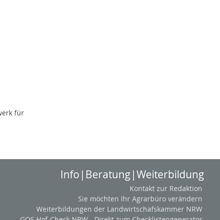
erk für
Info|Beratung|Weiterbildung
Kontakt zur Redaktion
Sie möchten Ihr Agrarbüro verändern
Weiterbildungen der Landwirtschafskammer NRW
GQS Hof-Check NRW - Direkt zum Checklistengenerator